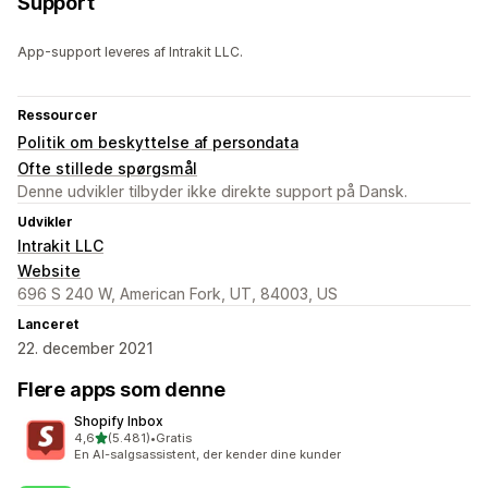
Support
App-support leveres af Intrakit LLC.
Ressourcer
Politik om beskyttelse af persondata
Ofte stillede spørgsmål
Denne udvikler tilbyder ikke direkte support på Dansk.
Udvikler
Intrakit LLC
Website
696 S 240 W, American Fork, UT, 84003, US
Lanceret
22. december 2021
Flere apps som denne
Shopify Inbox
ud af 5 stjerner
4,6
(5.481)
•
Gratis
5481 anmeldelser i alt
En AI-salgsassistent, der kender dine kunder