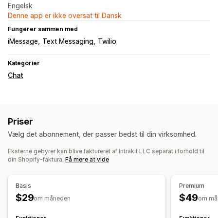
Engelsk
Denne app er ikke oversat til Dansk
Fungerer sammen med
iMessage
Text Messaging
Twilio
Kategorier
Chat
Priser
Vælg det abonnement, der passer bedst til din virksomhed.
Eksterne gebyrer kan blive faktureret af Intrakit LLC separat i forhold til
din Shopify-faktura.
Få mere at vide
Basis
Premium
$29
$49
om måneden
om må