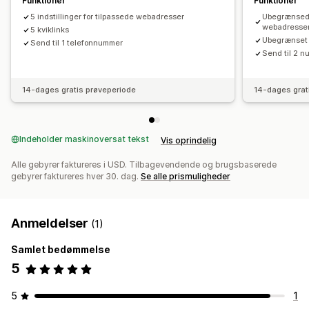
Funktioner
Funktioner
5 indstillinger for tilpassede webadresser
Ubegrænsede 
webadresse
5 kviklinks
Ubegrænset a
Send til 1 telefonnummer
Send til 2 n
14-dages gratis prøveperiode
14-dages grat
Indeholder maskinoversat tekst
Vis oprindelig
Alle gebyrer faktureres i USD. Tilbagevendende og brugsbaserede
gebyrer faktureres hver 30. dag.
Se alle prismuligheder
Anmeldelser
(1)
Samlet bedømmelse
5
5
1