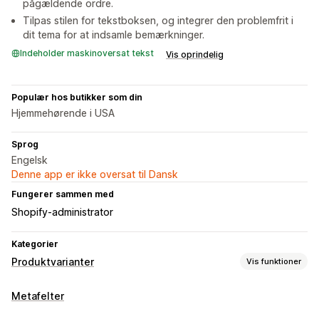
pågældende ordre.
Tilpas stilen for tekstboksen, og integrer den problemfrit i
dit tema for at indsamle bemærkninger.
Indeholder maskinoversat tekst
Vis oprindelig
Populær hos butikker som din
Hjemmehørende i USA
Sprog
Engelsk
Denne app er ikke oversat til Dansk
Fungerer sammen med
Shopify-administrator
Kategorier
Produktvarianter
Vis funktioner
Tilpasning
Metafelter
Afkrydsningsfelter
Prøver
Betinget logik
Rullemenuer