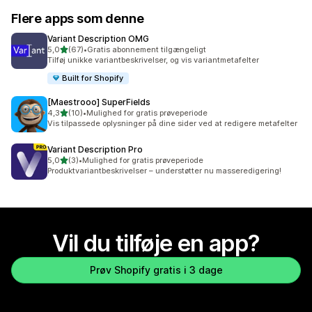
Flere apps som denne
Variant Description OMG
ud af 5 stjerner
5,0
(67)
•
Gratis abonnement tilgængeligt
67 anmeldelser i alt
Tilføj unikke variantbeskrivelser, og vis variantmetafelter
Built for Shopify
[Maestrooo] SuperFields
ud af 5 stjerner
4,3
(10)
•
Mulighed for gratis prøveperiode
10 anmeldelser i alt
Vis tilpassede oplysninger på dine sider ved at redigere metafelter
Variant Description Pro
ud af 5 stjerner
5,0
(3)
•
Mulighed for gratis prøveperiode
3 anmeldelser i alt
Produktvariantbeskrivelser – understøtter nu masseredigering!
Vil du tilføje en app?
Prøv Shopify gratis i 3 dage