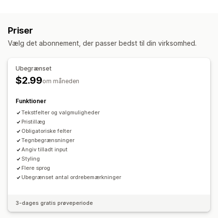
Filupload
Vælg flere
Radioknapper
Tilpasset tekst
Priser
Priser
Tilføjelser
Vælg det abonnement, der passer bedst til din virksomhed.
Ubegrænset
$2.99
om måneden
Funktioner
Tekstfelter og valgmuligheder
Pristillæg
Obligatoriske felter
Tegnbegrænsninger
Angiv tilladt input
Styling
Flere sprog
Ubegrænset antal ordrebemærkninger
3-dages gratis prøveperiode