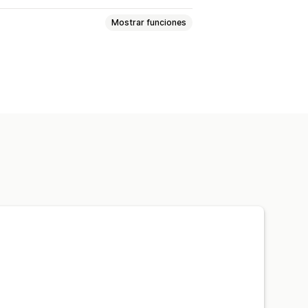
Mostrar funciones
gica condicional
vos
Selección múltiple
izado