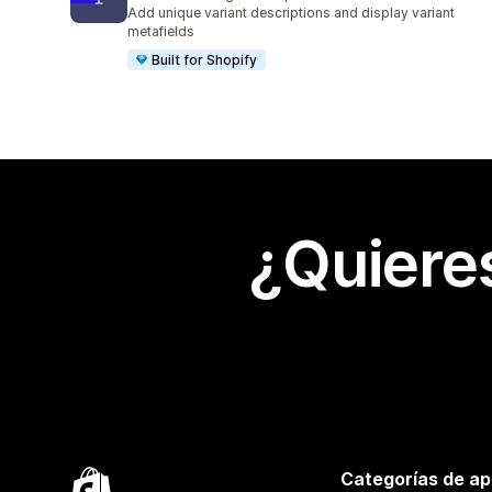
67 reseñas en total
Add unique variant descriptions and display variant
metafields
Built for Shopify
¿Quiere
Categorías de ap