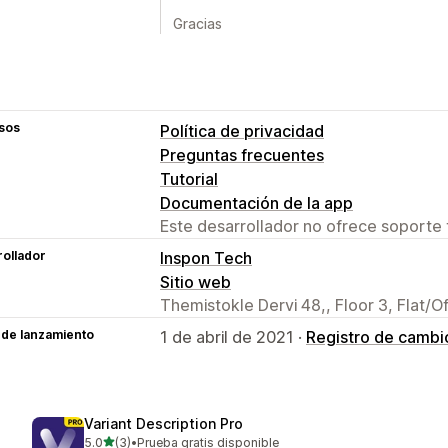
Gracias
sos
Política de privacidad
Preguntas frecuentes
Tutorial
Documentación de la app
Este desarrollador no ofrece soporte 
ollador
Inspon Tech
Sitio web
Themistokle Dervi 48,, Floor 3, Flat/O
 de lanzamiento
1 de abril de 2021 ·
Registro de cambi
Variant Description Pro
de 5 estrellas
5.0
(3)
•
Prueba gratis disponible