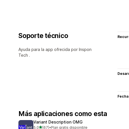
Soporte técnico
Recur
Ayuda para la app ofrecida por Inspon
Tech .
Desarr
Fecha
Más aplicaciones como esta
Variant Description OMG
de 5 estrellas
5.0
(67)
•
Plan gratis disponible