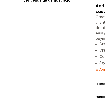
Ver tienda de demostración
Add 
cust
Creat
clien
detai
easil
buyin
Cre
Cre
Col
Sty
Cont
Idiom
Funci