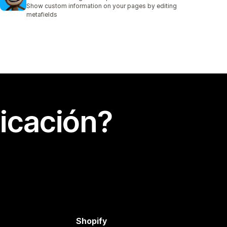
10 reseñas en total
Show custom information on your pages by editing
metafields
icación?
Shopify