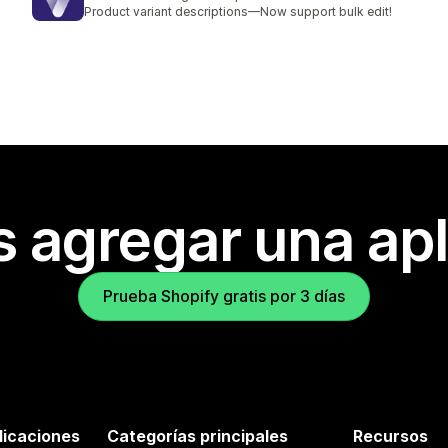
3 reseñas en total
Product variant descriptions—Now support bulk edit!
s agregar una apl
Prueba Shopify gratis por 3 días
licaciones
Categorías principales
Recursos