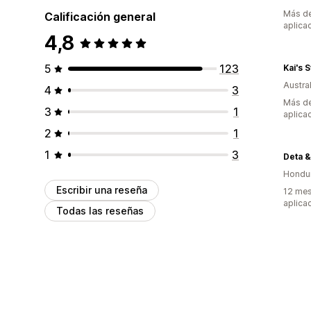
Más de
Calificación general
aplica
4,8
5
123
Kai's 
Austral
4
3
Más de
3
1
aplica
2
1
1
3
Deta &
Hondu
Escribir una reseña
12 mes
aplica
Todas las reseñas