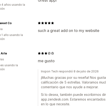
Great app!
 4 años usando la
ción
Sweet Co
ia
such a great add on to my website
 1 año usando la
ción
 Arte
ras
me gusto
es usando la
ción
Inspon Tech respondió 8 de julio de 2026
¡Muchas gracias por su reseña! Nos gusta
calificación de 5 estrellas. Valoramos m
comentario que nos ayude a mejorar.
Si lo desea, también puede escribirnos 
app.zendesk.com. Estaremos encantados 
en lo que necesite.