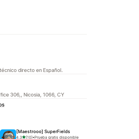
técnico directo en Español.
ffice 306,, Nicosia, 1066, CY
os
[Maestrooo] SuperFields
de 5 estrellas
4.3
(10)
•
Prueba gratis disponible