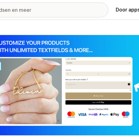
Door apps
ij met uitgelichte afbeeldingen