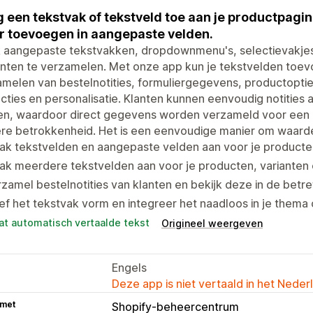
 een tekstvak of tekstveld toe aan je productpagin
 toevoegen in aangepaste velden.
 aangepaste tekstvakken, dropdownmenu's, selectievakjes
anten te verzamelen. Met onze app kun je tekstvelden toe
melen van bestelnotities, formuliergegevens, productopti
ucties en personalisatie. Klanten kunnen eenvoudig notities
en, waardoor direct gegevens worden verzameld voor een 
re betrokkenheid. Het is een eenvoudige manier om waarde
k tekstvelden en aangepaste velden aan voor je producten,
k meerdere tekstvelden aan voor je producten, varianten e
zamel bestelnotities van klanten en bekijk deze in de betre
f het tekstvak vorm en integreer het naadloos in je thema 
at automatisch vertaalde tekst
Origineel weergeven
Engels
Deze app is niet vertaald in het Neder
 met
Shopify-beheercentrum