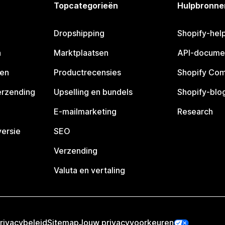
Topcategorieën
Hulpbronne
Dropshipping
Shopify-hel
n
Marktplaatsen
API-docume
pen
Productrecensies
Shopify Co
erzending
Upselling en bundels
Shopify-blo
E-mailmarketing
Research
ersie
SEO
Verzending
Valuta en vertaling
rivacybeleid
Sitemap
Jouw privacyvoorkeuren