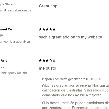
gde Staten
Great app!
an 4 jaar gebruiken de
Sweet Co
ië
such a great add on to my website
an een jaar gebruiken
p
 Arte
ras
me gusto
nden gebruiken de
Inspon Tech heeft geantwoord 8 juli 2026
¡Muchas gracias por su reseña! Nos gusta
calificación de 5 estrellas. Valoramos m
comentario que nos ayude a mejorar.
Si lo desea, también puede escribirnos 
app.zendesk.com. Estaremos encantados 