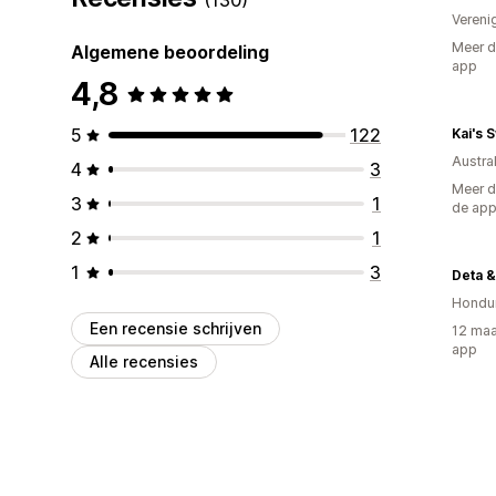
Vereni
Meer d
Algemene beoordeling
app
4,8
5
122
Kai's 
Austral
4
3
Meer d
3
1
de ap
2
1
1
3
Deta &
Hondu
Een recensie schrijven
12 maa
app
Alle recensies