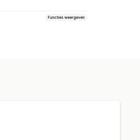
Functies weergeven
ke logica
Dropdowns
s selecteren
Keuzeknoppen