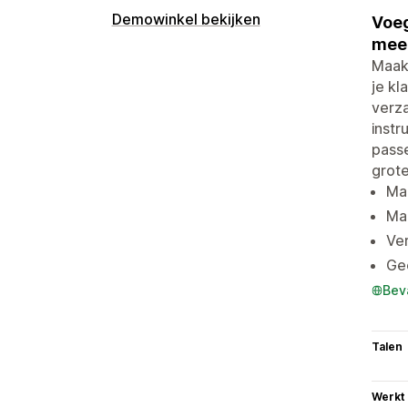
Demowinkel bekijken
Voeg
meer
Maak
je kl
verza
instr
pass
grote
Maa
Maa
Ver
Gee
Bev
Talen
Werkt