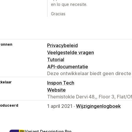
en lo que necesite.
Gracias
ronnen
Privacybeleid
Veelgestelde vragen
Tutorial
API-documentatie
Deze ontwikkelaar biedt geen directe
kelaar
Inspon Tech
Website
Themistokle Dervi 48,, Floor 3, Flat/O
roduceerd
1 april 2021 ·
Wijzigingenlogboek
Variant Description Pro