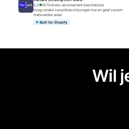
van 5 sterren
5,0
(67)
•
Gratis abonnement beschikbaar
67 recensies in totaal
Voeg unieke variantbeschrijvingen toe en geef variant-
metavelden weer
Built for Shopify
Wil 