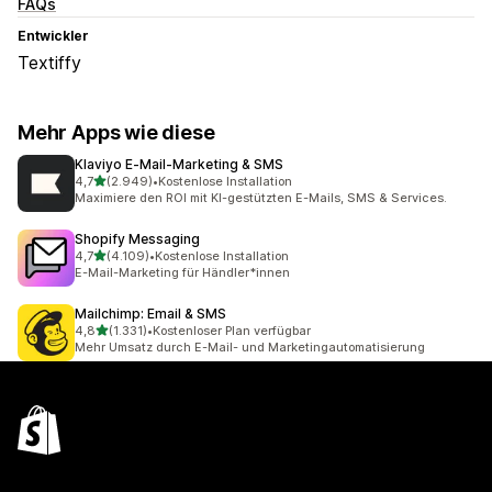
FAQs
Entwickler
Textiffy
Mehr Apps wie diese
Klaviyo E‑Mail‑Marketing & SMS
von 5 Sternen
4,7
(2.949)
•
Kostenlose Installation
2949 Rezensionen insgesamt
Maximiere den ROI mit KI-gestützten E-Mails, SMS & Services.
Shopify Messaging
von 5 Sternen
4,7
(4.109)
•
Kostenlose Installation
4109 Rezensionen insgesamt
E-Mail-Marketing für Händler*innen
Mailchimp: Email & SMS
von 5 Sternen
4,8
(1.331)
•
Kostenloser Plan verfügbar
1331 Rezensionen insgesamt
Mehr Umsatz durch E-Mail- und Marketingautomatisierung