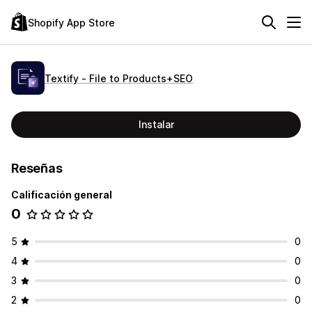
Shopify App Store
Textify ‑ File to Products+SEO
Instalar
Reseñas
Calificación general
0
5
0
4
0
3
0
2
0