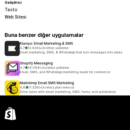
Geliştirici
Texto
Web Sitesi
Buna benzer diğer uygulamalar
Klaviyo: Email Marketing & SMS
5 yıldız üzerinden
4,7
(2.945)
•
Ücretsiz yükleme
toplam 2945 değerlendirme
Email marketing, SMS, & WhatsApp that turn messages into sales
Shopify Messaging
5 yıldız üzerinden
4,7
(4.094)
•
Ücretsiz yükleme
toplam 4094 değerlendirme
Email, SMS, and WhatsApp marketing made for commerce
Mailchimp Email SMS Marketing
5 yıldız üzerinden
4,8
(1.326)
•
Ücretsiz plan mevcut
toplam 1326 değerlendirme
Drive sales with email marketing, SMS, forms, and automation