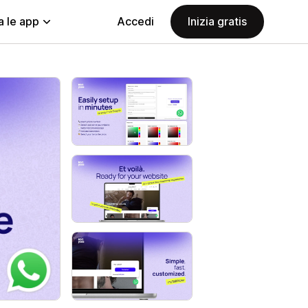
a le app
Accedi
Inizia gratis