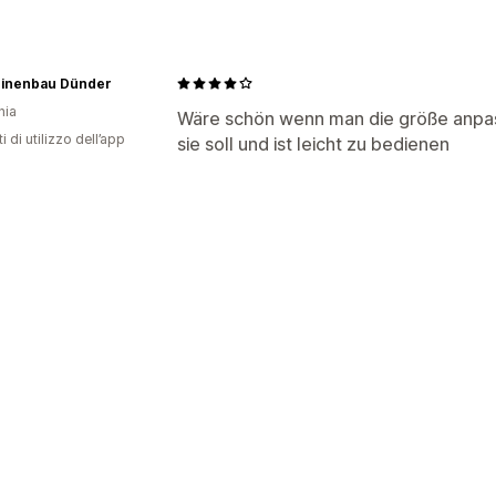
Social media
inenbau Dünder
nia
Wäre schön wenn man die größe anpas
i di utilizzo dell’app
sie soll und ist leicht zu bedienen