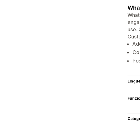
What
Whats
engag
use. 
Custo
Ad
Col
Pos
Lingu
Funzi
Categ