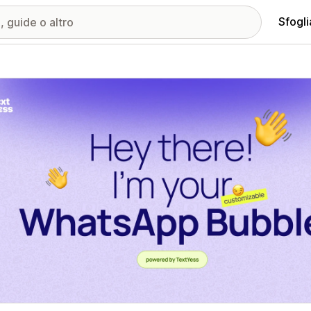
Sfogli
ria immagini in evidenza