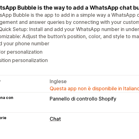
sApp Bubble is the way to add a WhatsApp chat but
App Bubble is the app to add in a simple way a WhatsApp ch
ement and answer queries by connecting with your custom
Quick Setup: Install and add your WhatsApp number in under
mizable: Adjust the button’s position, color, and style to m
d your phone number
or personalization
ition personalization
e
Inglese
Questa app non è disponibile in Italian
ona con
Pannello di controllo Shopify
orie
Chat
Messaggistica in tempo reale