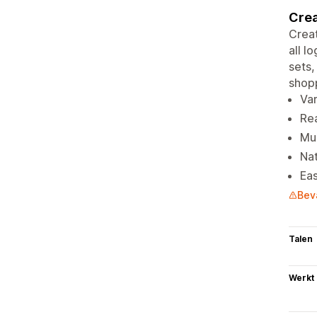
Crea
Creat
all l
sets,
shop
Var
Re
Mul
Nat
Ea
Bev
Talen
Werkt