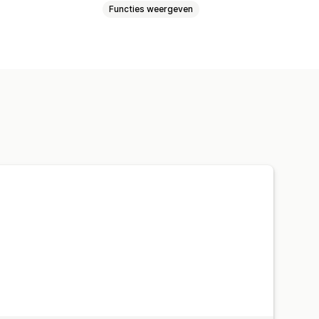
Functies weergeven
Bundels met oneindige opties
s
Bundels op maat
kortingen
Percentagekortingen