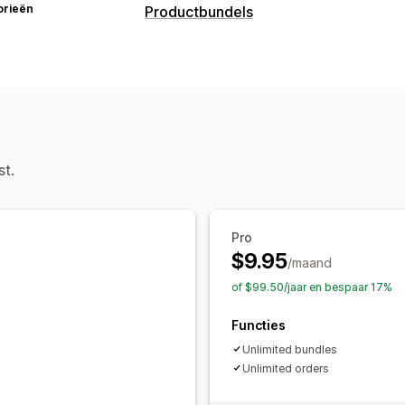
orieën
Productbundels
Soorten bundels
Multipacks
Mix-and-match-bundels
Zelf samenstellen
Cross-sell-bundel
Prijzen die je kunt instellen
Vaste prijzen
Kortingen
Forfaitaire 
st.
Bulkprijzen
Aangepaste prijzen
Pro
$9.95
/maand
of $99.50/jaar en bespaar 17%
Functies
Unlimited bundles
Unlimited orders