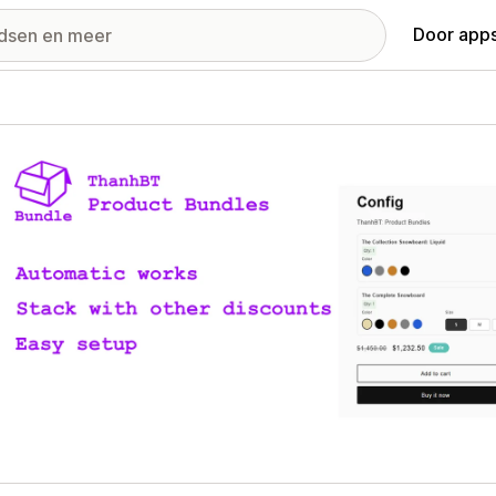
Door apps
ij met uitgelichte afbeeldingen