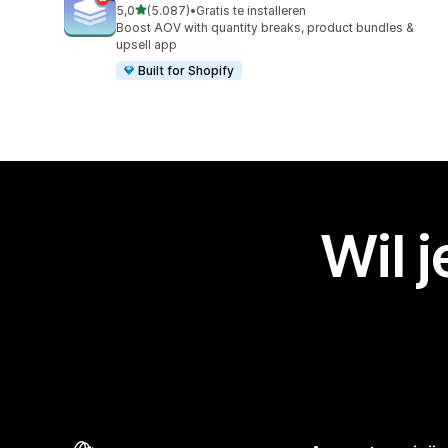
van 5 sterren
5,0
(5.087)
•
Gratis te installeren
5087 recensies in totaal
Boost AOV with quantity breaks, product bundles &
upsell app
Built for Shopify
Wil 