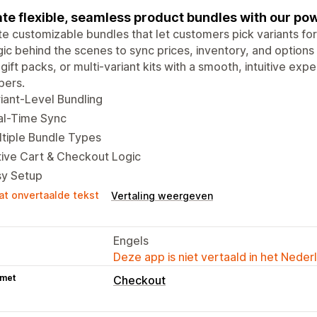
te flexible, seamless product bundles with our pow
e customizable bundles that let customers pick variants fo
ogic behind the scenes to sync prices, inventory, and options
 gift packs, or multi-variant kits with a smooth, intuitive e
pers.
iant-Level Bundling
al-Time Sync
tiple Bundle Types
ive Cart & Checkout Logic
sy Setup
at onvertaalde tekst
Vertaling weergeven
Engels
Deze app is niet vertaald in het Neder
 met
Checkout