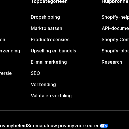
Topcategorieën
Hulpbronne
Dropshipping
Shopify-hel
n
Marktplaatsen
API-docume
pen
Productrecensies
Shopify Co
erzending
Upselling en bundels
Shopify-blo
E-mailmarketing
Research
ersie
SEO
Verzending
Valuta en vertaling
rivacybeleid
Sitemap
Jouw privacyvoorkeuren