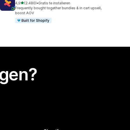
van 5 sterren
4,9
(2.480)
•
Gratis te installeren
2480 recensies in totaal
Frequently bought together bundles & in cart upsell,
boost AOV
Built for Shopify
egen?