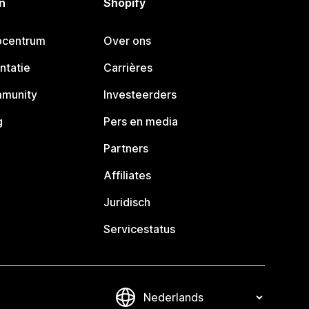
n
Shopify
pcentrum
Over ons
ntatie
Carrières
mmunity
Investeerders
g
Pers en media
Partners
Affiliates
Juridisch
Servicestatus