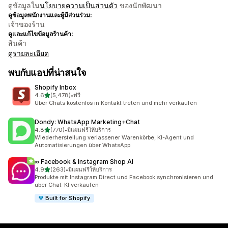
ดูข้อมูลใน
นโยบายความเป็นส่วนตัว
ของนักพัฒนา
ดูข้อมูลพนักงานและผู้มีส่วนร่วม:
เจ้าของร้าน
ดูและแก้ไขข้อมูลร้านค้า:
สินค้า
ดูรายละเอียด
พบกับแอปที่น่าสนใจ
Shopify Inbox
เต็ม 5 ดาว
4.6
(5,478)
•
ฟรี
ทั้งหมด 5478 รีวิว
Über Chats kostenlos in Kontakt treten und mehr verkaufen
Dondy: WhatsApp Marketing+Chat
เต็ม 5 ดาว
4.8
(770)
•
มีแผนฟรีให้บริการ
ทั้งหมด 770 รีวิว
Wiederherstellung verlassener Warenkörbe, KI-Agent und
Automatisierungen über WhatsApp
∞ Facebook & Instagram Shop AI
เต็ม 5 ดาว
4.9
(263)
•
มีแผนฟรีให้บริการ
ทั้งหมด 263 รีวิว
Produkte mit Instagram Direct und Facebook synchronisieren und
über Chat-KI verkaufen
Built for Shopify