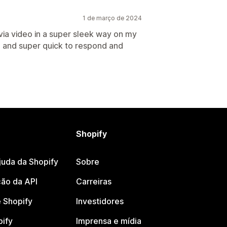
1 de março de 2024
 via video in a super sleek way on my
o and super quick to respond and
Shopify
juda da Shopify
Sobre
ão da API
Carreiras
 Shopify
Investidores
pify
Imprensa e mídia