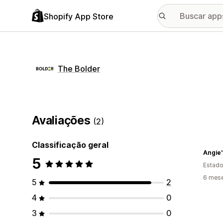
Shopify App Store
The Bolder
Avaliações
(2)
Classificação geral
Angie
5
Estado
6 mes
5
2
4
0
3
0