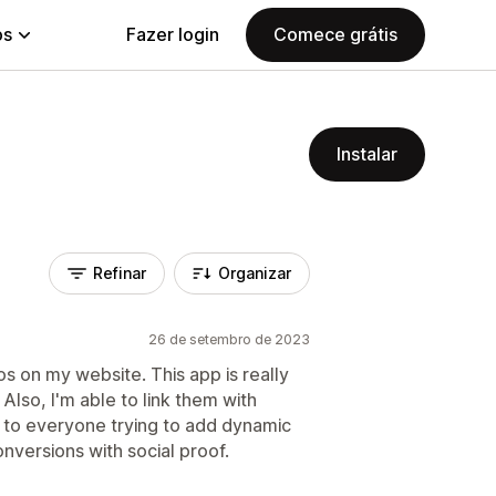
ps
Fazer login
Comece grátis
Instalar
Refinar
Organizar
26 de setembro de 2023
os on my website. This app is really
Also, I'm able to link them with
 to everyone trying to add dynamic
onversions with social proof.