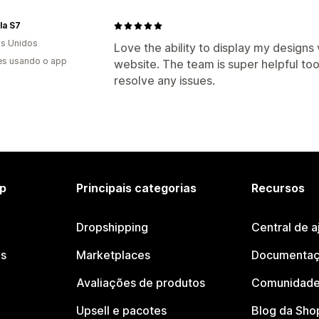
la S7
s Unidos
Love the ability to display my designs
es usando o app
website. The team is super helpful to
resolve any issues.
p
Principais categorias
Recursos
Dropshipping
Central de a
os
Marketplaces
Documentaç
Avaliações de produtos
Comunidade
Upsell e pacotes
Blog da Sho