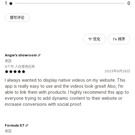
1
0
撰写评论
优化
排序
Angie's showroom
美国
6个月 人在使用应用
2023年9月26日
I always wanted to display native videos on my website. This
app is really easy to use and the videos look great! Also, I'm
able to link them with products. I highly recommend this app to
everyone trying to add dynamic content to their website or
increase conversions with social proof.
Formula S7
美国