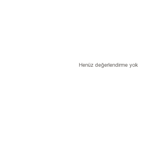
Ürün komisyonu
Yönlendirme yönetimi
Otomatik izleme
Toplu bağlantı üreti
Henüz değerlendirme yok