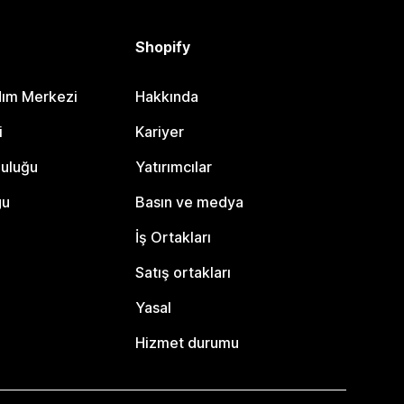
Shopify
dım Merkezi
Hakkında
i
Kariyer
luluğu
Yatırımcılar
gu
Basın ve medya
İş Ortakları
Satış ortakları
Yasal
Hizmet durumu