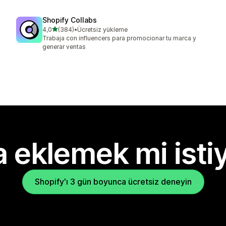
Shopify Collabs
5 yıldız üzerinden
4,0
(384)
•
Ücretsiz yükleme
toplam 384 değerlendirme
Trabaja con influencers para promocionar tu marca y
generar ventas
 eklemek mi isti
Shopify'ı 3 gün boyunca ücretsiz deneyin