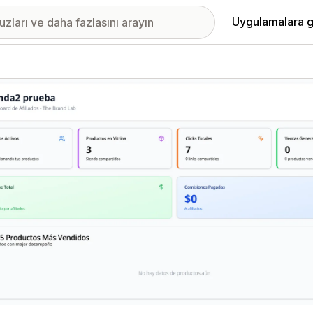
Uygulamalara g
ıkan görsel galerisi