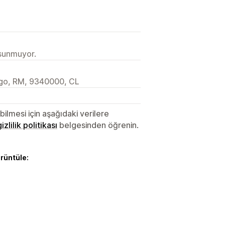
 sunmuyor.
iago, RM, 9340000, CL
lmesi için aşağıdaki verilere
gizlilik politikası
belgesinden öğrenin.
örüntüle: