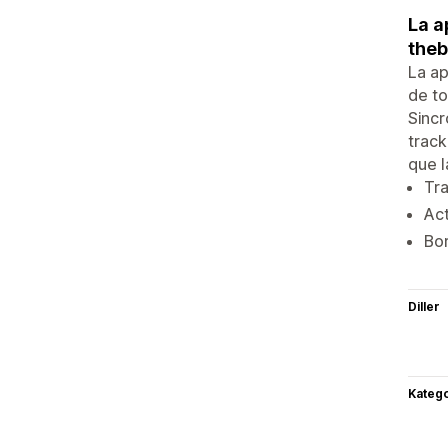
La a
theb
La ap
de to
Sincr
track
que l
Tra
Act
Bor
Diller
Katego