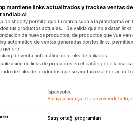
pp mantiene links actualizados y trackea ventas de
randlab.cl
p de shopify permite que tu marca suba a la plataforma en t
dos tus productos actuales. - Se valida que no existan links
onización de nuevos productos, de productos que vuelven o
ing automático de ventas generadas con los links, permitiendo
a generó.
cking de venta automático con links de afiliados.
ualización de links de productos en el catálogo de la marca
rado de links de productos que se agotan o se borran del c
İspanyolca
Bu uygulama şu dile çevrilmedi:Türkçe
riler
Satış ortağı programları
Komisyon seçenekleri