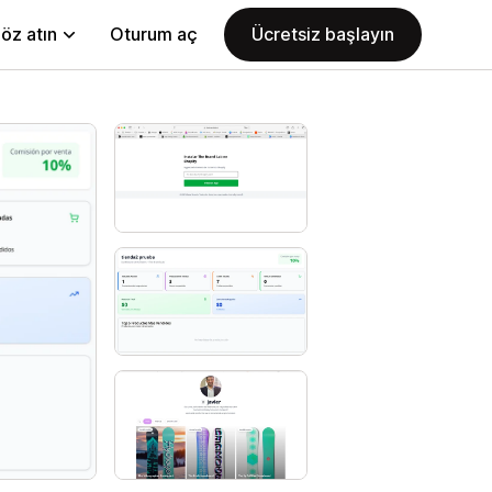
öz atın
Oturum aç
Ücretsiz başlayın