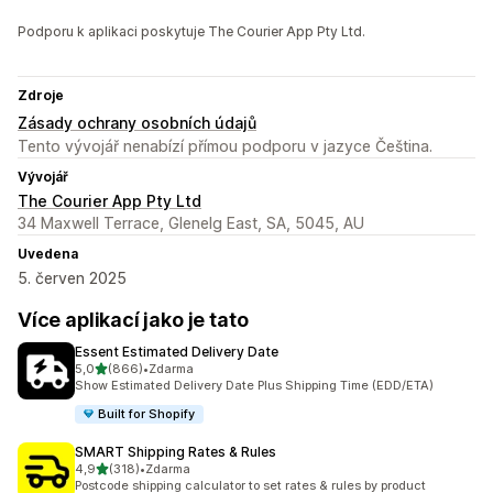
Podporu k aplikaci poskytuje The Courier App Pty Ltd.
Zdroje
Zásady ochrany osobních údajů
Tento vývojář nenabízí přímou podporu v jazyce Čeština.
Vývojář
The Courier App Pty Ltd
34 Maxwell Terrace, Glenelg East, SA, 5045, AU
Uvedena
5. červen 2025
Více aplikací jako je tato
Essent Estimated Delivery Date
z 5 hvězd
5,0
(866)
•
Zdarma
Celkový počet recenzí: 866
Show Estimated Delivery Date Plus Shipping Time (EDD/ETA)
Built for Shopify
SMART Shipping Rates & Rules
z 5 hvězd
4,9
(318)
•
Zdarma
Celkový počet recenzí: 318
Postcode shipping calculator to set rates & rules by product