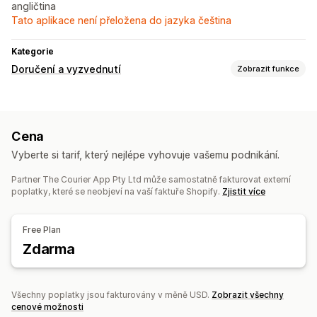
angličtina
Tato aplikace není přeložena do jazyka čeština
Kategorie
Doručení a vyzvednutí
Zobrazit funkce
Možnosti doručení
Nejzazší časy
Dynamické sazby
Ověření adresy
Cena
Štítky zásilek
Vyberte si tarif, který nejlépe vyhovuje vašemu podnikání.
Sledování v reálném čase
Partner The Courier App Pty Ltd může samostatně fakturovat externí
Sledování objednávek
poplatky, které se neobjeví na vaší faktuře Shopify.
Zjistit více
Free Plan
Zdarma
Všechny poplatky jsou fakturovány v měně USD.
Zobrazit všechny
cenové možnosti