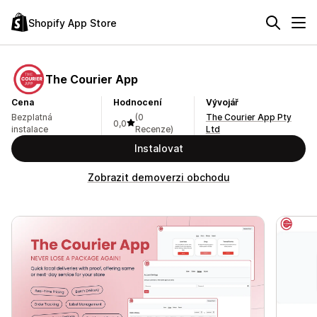
Shopify App Store
The Courier App
Cena
Hodnocení
Vývojář
Bezplatná
(0
The Courier App Pty
0,0
instalace
Recenze)
Ltd
Instalovat
Zobrazit demoverzi obchodu