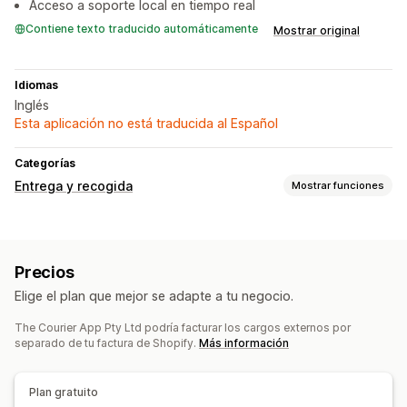
Acceso a soporte local en tiempo real
Contiene texto traducido automáticamente
Mostrar original
Idiomas
Inglés
Esta aplicación no está traducida al Español
Categorías
Entrega y recogida
Mostrar funciones
Opciones de entrega
Tiempos límite
Tarifas dinámicas
Precios
Validación de direcciones
Etiquetas de envíos
Elige el plan que mejor se adapte a tu negocio.
Seguimiento en tiempo real
The Courier App Pty Ltd podría facturar los cargos externos por
Seguimiento de pedidos
separado de tu factura de Shopify.
Más información
Plan gratuito