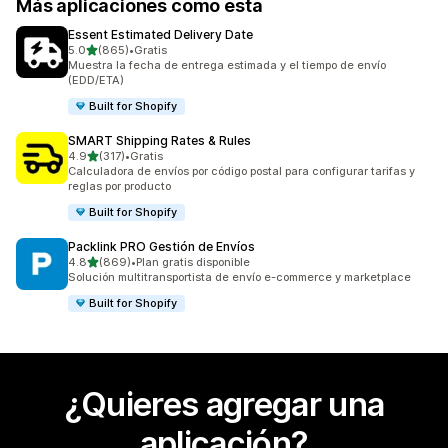
Más aplicaciones como esta
Essent Estimated Delivery Date
de 5 estrellas
5.0
(865)
•
Gratis
865 reseñas en total
Muestra la fecha de entrega estimada y el tiempo de envío
(EDD/ETA)
Built for Shopify
SMART Shipping Rates & Rules
de 5 estrellas
4.9
(317)
•
Gratis
317 reseñas en total
Calculadora de envíos por código postal para configurar tarifas y
reglas por producto
Built for Shopify
Packlink PRO Gestión de Envíos
de 5 estrellas
4.8
(869)
•
Plan gratis disponible
869 reseñas en total
Solución multitransportista de envío e-commerce y marketplace
Built for Shopify
¿Quieres agregar una
aplicación?