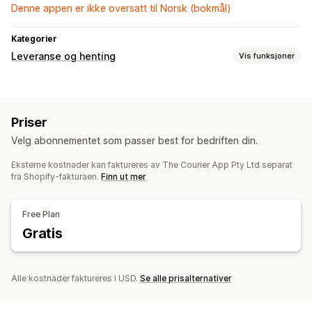
Denne appen er ikke oversatt til Norsk (bokmål)
Kategorier
Leveranse og henting
Vis funksjoner
Leveringsalternativer
Tidsfrister
Dynamiske priser
Adressevalidering
Priser
Fraktetiketter
Velg abonnementet som passer best for bedriften din.
Sanntidssporing
Eksterne kostnader kan faktureres av The Courier App Pty Ltd separat
Sporing av bestilling
fra Shopify-fakturaen.
Finn ut mer
Free Plan
Gratis
Alle kostnader faktureres i USD.
Se alle prisalternativer