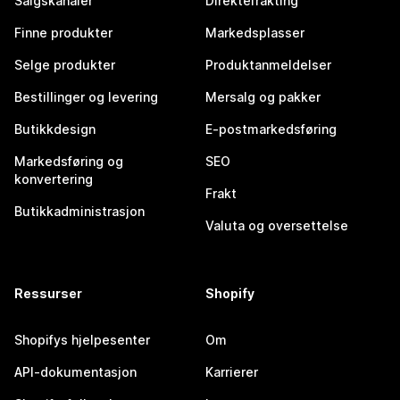
Salgskanaler
Direktefrakting
Finne produkter
Markedsplasser
Selge produkter
Produktanmeldelser
Bestillinger og levering
Mersalg og pakker
Butikkdesign
E-postmarkedsføring
Markedsføring og
SEO
konvertering
Frakt
Butikkadministrasjon
Valuta og oversettelse
Ressurser
Shopify
Shopifys hjelpesenter
Om
API-dokumentasjon
Karrierer