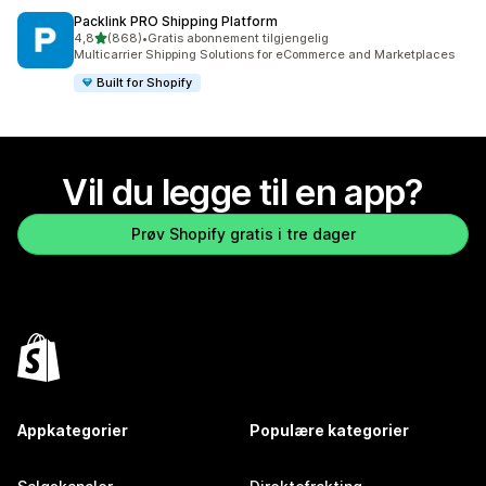
Packlink PRO Shipping Platform
av 5 stjerner
4,8
(868)
•
Gratis abonnement tilgjengelig
Totalt 868 omtaler
Multicarrier Shipping Solutions for eCommerce and Marketplaces
Built for Shopify
Vil du legge til en app?
Prøv Shopify gratis i tre dager
Appkategorier
Populære kategorier