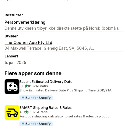
Ressurser
Personvernerklæring
Denne utvikleren tilbyr ikke direkte støtte på Norsk (bokmål).
Utvikler
The Courier App Pty Ltd
34 Maxwell Terrace, Glenelg East, SA, 5045, AU
Lansert
5. juni 2025
Flere apper som denne
Essent Estimated Delivery Date
av 5 stjerner
5,0
(862)
•
Gratis
Totalt 862 omtaler
Show Estimated Delivery Date Plus Shipping Time (EDD/ETA)
Built for Shopify
SMART Shipping Rates & Rules
av 5 stjerner
4,9
(307)
•
Gratis
Totalt 307 omtaler
Postcode shipping calculator to set rates & rules by product
Built for Shopify