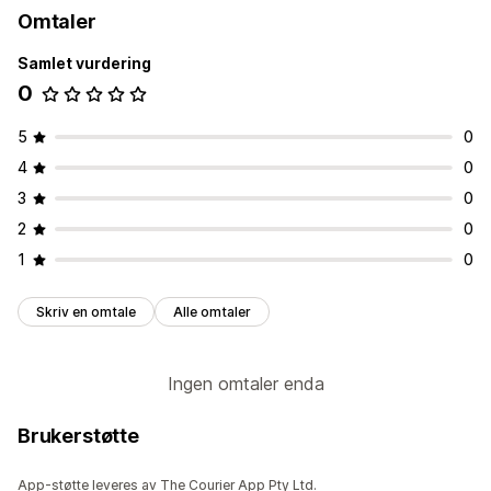
Omtaler
Samlet vurdering
0
5
0
4
0
3
0
2
0
1
0
Skriv en omtale
Alle omtaler
Ingen omtaler enda
Brukerstøtte
App-støtte leveres av The Courier App Pty Ltd.