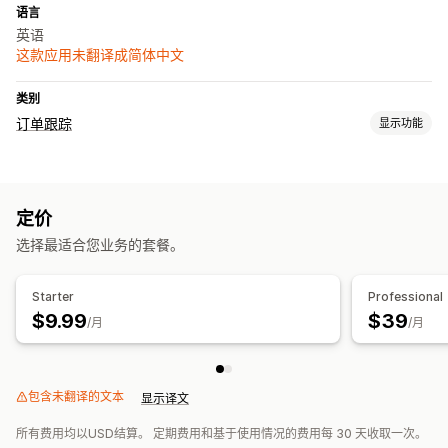
语言
英语
这款应用未翻译成简体中文
类别
订单跟踪
显示功能
跟踪
订单查询页面
实时跟踪
定价
通知
选择最适合您业务的套餐。
电子邮件
实时通知
自定义通知
自动化
Starter
Professional
$9.99
$39
/月
/月
包含未翻译的文本
显示译文
所有费用均以USD结算。 定期费用和基于使用情况的费用每 30 天收取一次。