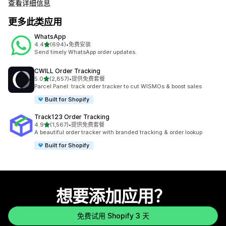
查看详细信息
更多此类应用
WhatsApp
星（满分 5 星）
4.4
(694)
•
免费安装
总共 694 条评论
Send timely WhatsApp order updates.
CWILL Order Tracking
星（满分 5 星）
5.0
(2,857)
•
提供免费套餐
总共 2857 条评论
Parcel Panel: track order tracker to cut WISMOs & boost sales
Built for Shopify
Track123 Order Tracking
星（满分 5 星）
4.9
(1,567)
•
提供免费套餐
总共 1567 条评论
A beautiful order tracker with branded tracking & order lookup
Built for Shopify
想要添加应用？
免费试用 Shopify 3 天