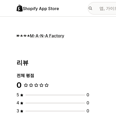
Shopify App Store
M‑A‑N‑A Factory
리뷰
전체 평점
0
5
0
4
0
3
0