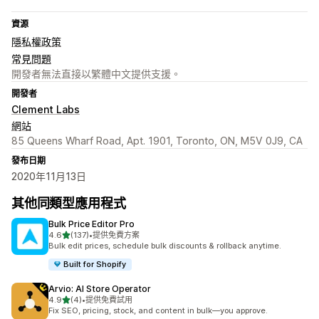
資源
隱私權政策
常見問題
開發者無法直接以繁體中文提供支援。
開發者
Clement Labs
網站
85 Queens Wharf Road, Apt. 1901, Toronto, ON, M5V 0J9, CA
發布日期
2020年11月13日
其他同類型應用程式
Bulk Price Editor Pro
滿分 5 顆星
4.6
(137)
•
提供免費方案
共有 137 則評價
Bulk edit prices, schedule bulk discounts & rollback anytime.
Built for Shopify
Arvio: AI Store Operator
滿分 5 顆星
4.9
(4)
•
提供免費試用
共有 4 則評價
Fix SEO, pricing, stock, and content in bulk—you approve.