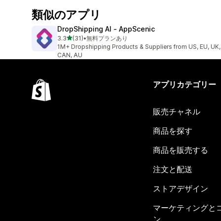
類似のアプリ
DropShipping AI ‑ AppScenic
5つ星中
3.3
(31)
•
無料プランあり
合計レビュー数：31件
1M+ Dropshipping Products & Suppliers from US, EU, UK,
CAN, AU
アプリカテゴリー
販売チャネル
商品を探す
商品を販売する
注文と配送
ストアデザイン
マーケティングと
ン