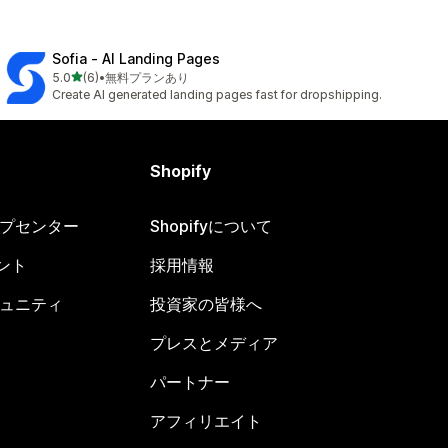
Sofia ‑ AI Landing Pages
5つ星中
5.0
(6)
•
無料プランあり
合計レビュー数：6件
Create AI generated landing pages fast for dropshipping.
Shopify
ヘルプセンター
Shopifyについて
ント
採用情報
コミュニティ
投資家の皆様へ
プレスとメディア
パートナー
アフィリエイト