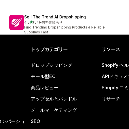
Sell The Trend AI Dropshipping
5つ星中
4.5
(54)
•
無料体験あり
合計レビュー数：54件
Find Trending Dropshipping Products & Reliable
Suppliers Fast
トップカテゴリー
リソース
ドロップシッピング
Shopify 
モール型EC
APIドキュメ
商品レビュー
Shopify 
アップセルとバンドル
リサーチ
メールマーケティング
コンバージョ
SEO