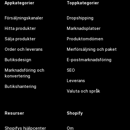
Appkategorier
Toppkategorier
Försäljningskanaler
Dropshipping
Hitta produkter
Marknadsplatser
Sälja produkter
Produktomdömen
Order och leverans
Merförsäljning och paket
Butiksdesign
E-postmarknadsföring
Marknadsföring och
SEO
konvertering
Leverans
Butikshantering
Valuta och språk
Resurser
Shopify
Shopifys hjälpcenter
Om