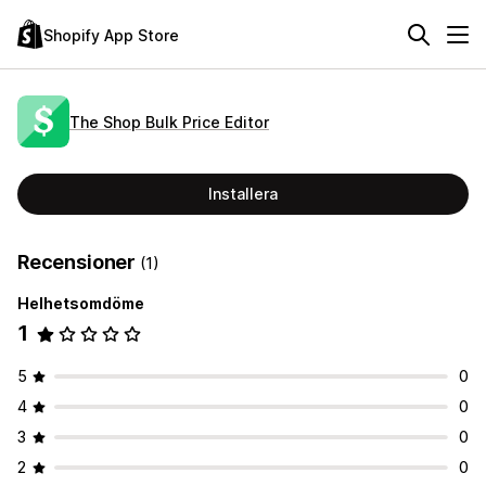
Shopify App Store
The Shop Bulk Price Editor
Installera
Recensioner
(1)
Helhetsomdöme
1
5
0
4
0
3
0
2
0