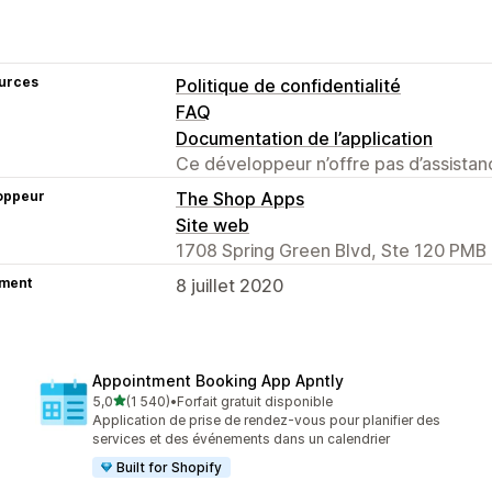
urces
Politique de confidentialité
FAQ
Documentation de l’application
Ce développeur n’offre pas d’assistanc
oppeur
The Shop Apps
Site web
1708 Spring Green Blvd, Ste 120 PMB 
ment
8 juillet 2020
Appointment Booking App Apntly
étoile(s) sur 5
5,0
(1 540)
•
Forfait gratuit disponible
1540 avis au total
Application de prise de rendez-vous pour planifier des
services et des événements dans un calendrier
Built for Shopify