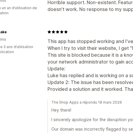
Unis
Horrible support. Non-existent. Featur
 un an d’utilisation de
doesn't work. No response to my suppo
cation
Sake
Unis
This app has stopped working and I've
 3 ans d’utilisation
When I try to visit their website, I ge
plication
This site is blocked because it is a kn
your network administrator to gain ac
Update:
Luke has replied and is working on a so
Update 2: The issue has been resolve
Provided a solution and it worked. Th
The Shop Apps a répondu 18 mars 2026
Hey there!
I sincerely apologize for the disruption y
Our domain was incorrectly flagged by se