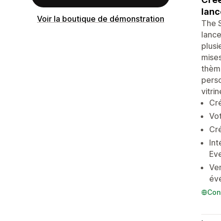
lanc
Voir la boutique de démonstration
The S
lance
plusi
mises
thème
perso
vitri
Cré
Vot
Cré
Int
Eve
Ven
év
Con