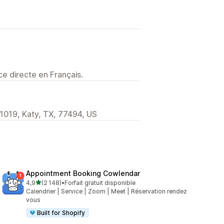
e directe en Français.
1019, Katy, TX, 77494, US
Appointment Booking Cowlendar
étoile(s) sur 5
4,9
(2 148)
•
Forfait gratuit disponible
2148 avis au total
Calendrier | Service | Zoom | Meet | Réservation rendez
vous
Built for Shopify