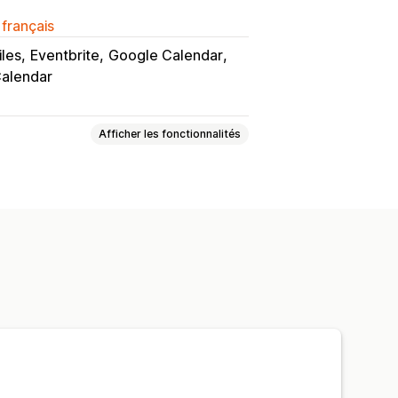
 français
files
Eventbrite
Google Calendar
Calendar
Afficher les fonctionnalités
ices
Réservations
En personne
on de tickets
nalisés