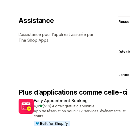
Assistance
Resso
L’assistance pour l’appli est assurée par
The Shop Apps.
Dével
Lance
Plus d’applications comme celle-ci
Easy Appointment Booking
étoile(s) sur 5
4,9
(513)
•
Forfait gratuit disponible
513 avis au total
App de réservation pour RDV, services, événements, et
cours
Built for Shopify