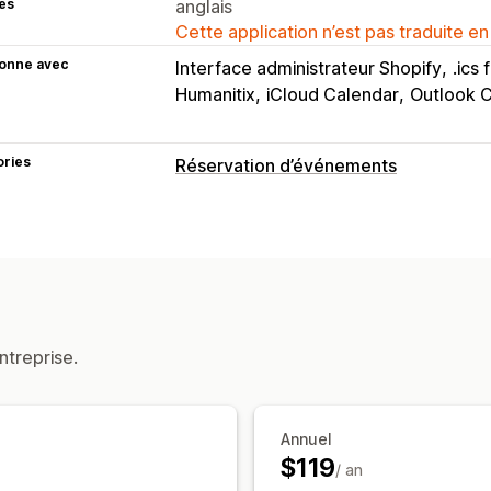
es
anglais
Cette application n’est pas traduite en
ionne avec
Interface administrateur Shopify
.ics 
Humanitix
iCloud Calendar
Outlook 
ories
Réservation d’événements
Type d’événement
Rendez-vous
Locations
Cours
Serv
En ligne
Événements personnalisés
Gestion des réservations
Calendrier
Bloquer des dates
Émissi
ntreprise.
Personnalisation
Widget de calendrier
Tickets person
Annuel
$119
/ an