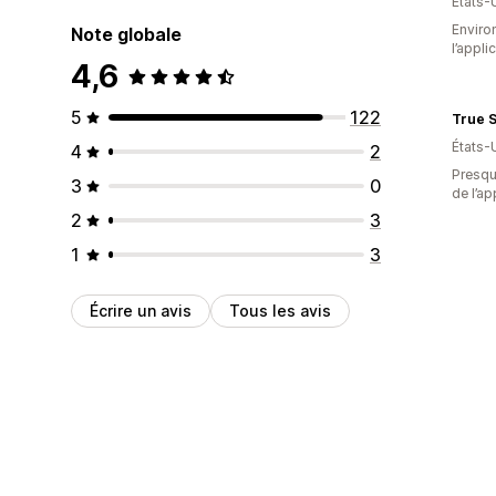
États-
Environ
Note globale
l’appli
4,6
5
122
True 
États-
4
2
Presque
3
0
de l’ap
2
3
1
3
Écrire un avis
Tous les avis