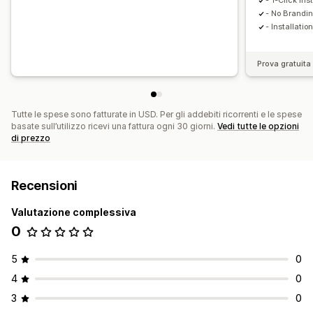
- 1-Click Ins
- No Brandi
- Installatio
Prova gratuita 
Tutte le spese sono fatturate in USD. Per gli addebiti ricorrenti e le spese
basate sull’utilizzo ricevi una fattura ogni 30 giorni.
Vedi tutte le opzioni
di prezzo
Recensioni
Valutazione complessiva
0
5
0
4
0
3
0