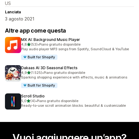
US
Lanciata
3 agosto 2021
Altre app come questa
MX AI: Background Music Player
stelle su 5
4,8
(53)
•
Piano gratuito disponibile
53 recensioni totali
Play audio player MP3 songs from Spotify, SoundCloud & YouTube
Built for Shopify
Dakaas AI 3D Seasonal Effects
stelle su 5
4,9
(1.525)
•
Piano gratuito disponibile
1525 recensioni totali
Sparking shopping experience with effects, music & animations
Built for Shopify
Scroll Studio
stelle su 5
5,0
(4)
•
Piano gratuito disponibile
4 recensioni totali
Ready-to-use scroll animation blocks. beautiful & customizable
Vuoi aggiungere un’app?