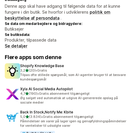
Denne app skal have adgang til følgende data for at kunne
fungere i din butik. Se hvorfor i udviklerens
politik om
beskyttelse af persondata
.
Se data om medarbejdere og bidragydere:
Butiksejer
Se butiksdata:
Produkter, tilpassede data
Se detaljer
Flere apps som denne
Shopify Knowledge Base
ud af 5 stjerner
3,2
(20)
•
Gratis
20 anmeldelser i alt
Tilpas ofte stillede spørgsmål, som AI-agenter bruger til at besvare
kundespørgsmål
Xyla AI Social Media Autopilot
ud af 5 stjerner
4,7
(190)
•
Gratis abonnement tilgængeligt
190 anmeldelser i alt
Øg salget ved automatisk at udgive AI-genererede opslag på
sociale medier
Back In Stock,Notify Me: Kbite
ud af 5 stjerner
5,0
(3.834)
•
Gratis abonnement tilgængeligt
3834 anmeldelser i alt
Påmindelser om varer på lager igen og genopfyldningspåmindelser
for ventelister til udsolgte varer