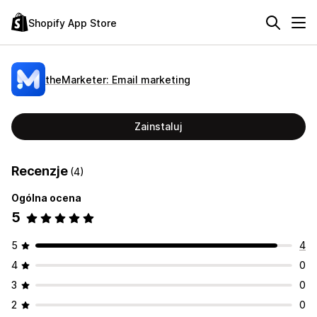
Shopify App Store
theMarketer: Email marketing
Zainstaluj
Recenzje
(4)
Ogólna ocena
5
5
4
4
0
3
0
2
0