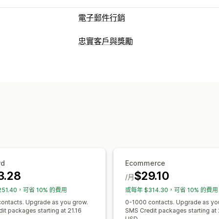
電子郵件行銷
行銷活動類型
忠實客戶與獎勵
電子郵件行銷活動
簡訊行銷活動
推播
計畫類型
促銷
追加銷售電子郵件
交叉銷售電子
獎勵計畫
VIP 等級
轉介
放棄的購物車
瀏覽放棄內容
歡迎電子
補貨電子郵件
商品推薦
連續電子郵件
可提供的獎勵
點數
折扣
優惠券
免運費
會員福利
管理行銷活動
編輯工具
範本
自訂字型
匯入和匯出
電子郵件收集清單
簡訊收集清單
自動
A/B 測試
rd
Ecommerce
3.28
$29.10
/月
51.40，可省 10% 的費用
或每年 $314.30，可省 10% 的費用
ontacts. Upgrade as you grow.
0-1000 contacts. Upgrade as yo
it packages starting at 21.16
SMS Credit packages starting at 
USD