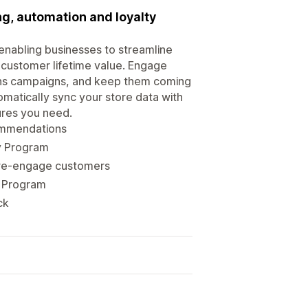
ng, automation and loyalty
enabling businesses to streamline
 customer lifetime value. Engage
ions campaigns, and keep them coming
omatically sync your store data with
ures you need.
ommendations
ty Program
o re-engage customers
l Program
ck