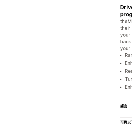
Driv
pro
theMa
their
your 
back 
your 
Ra
Enh
Rea
Tur
En
語言
可與以