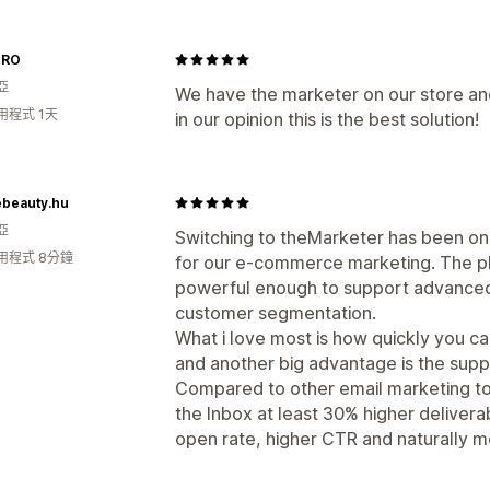
 RO
亞
We have the marketer on our store an
用程式 1天
in our opinion this is the best solution!
ebeauty.hu
亞
Switching to theMarketer has been on
用程式 8分鐘
for our e-commerce marketing. The plat
powerful enough to support advanced
customer segmentation.
What i love most is how quickly you c
and another big advantage is the suppo
Compared to other email marketing tool
the Inbox at least 30% higher deliverabi
open rate, higher CTR and naturally m