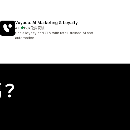
Voyado: AI Marketing & Loyalty
滿分 5 顆星
4.0
(2)
•
免費安裝
共有 2 則評價
Scale loyalty and CLV with retail-trained AI and
automation
嗎？