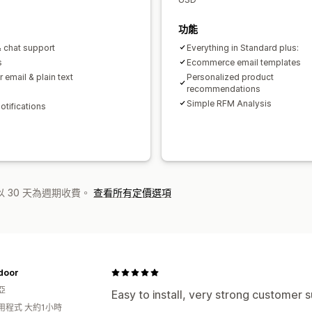
功能
& chat support
Everything in Standard plus:
s
Ecommerce email templates
 email & plain text
Personalized product
recommendations
Simple RFM Analysis
otifications
 30 天為週期收費。
查看所有定價選項
odoor
亞
Easy to install, very strong customer 
用程式 大約1小時