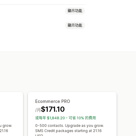
顯示功能
顯示功能
通知
電子報
彈出式視窗
表單
折扣
郵件
購物車電子郵件
結帳電子郵件
郵件
後續電子郵件
降價電子郵件
行銷活動
商品評價
問卷調查
電子郵件網域
收集同意書
化
分群
標記
追蹤
報告
分析
Ecommerce PRO
$171.10
/月
或每年 $1,848.20，可省 10% 的費用
u grow.
0-500 contacts. Upgrade as you grow.
21.16
SMS Credit packages starting at 21.16
USD