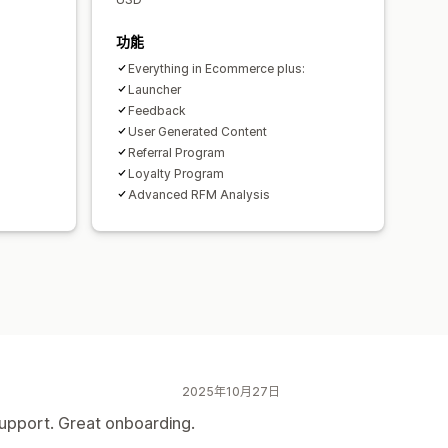
功能
Everything in Ecommerce plus:
Launcher
Feedback
User Generated Content
Referral Program
Loyalty Program
Advanced RFM Analysis
2025年10月27日
support. Great onboarding.