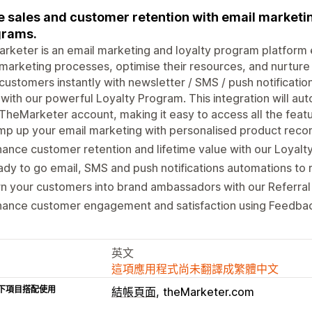
e sales and customer retention with email marketi
grams.
rketer is an email marketing and loyalty program platform 
 marketing processes, optimise their resources, and nurture
customers instantly with newsletter / SMS / push notificat
with our powerful Loyalty Program. This integration will aut
TheMarketer account, making it easy to access all the feat
mp up your email marketing with personalised product rec
ance customer retention and lifetime value with our Loyal
dy to go email, SMS and push notifications automations t
n your customers into brand ambassadors with our Referra
hance customer engagement and satisfaction using Feedba
英文
這項應用程式尚未翻譯成繁體中文
下項目搭配使用
結帳頁面
theMarketer.com