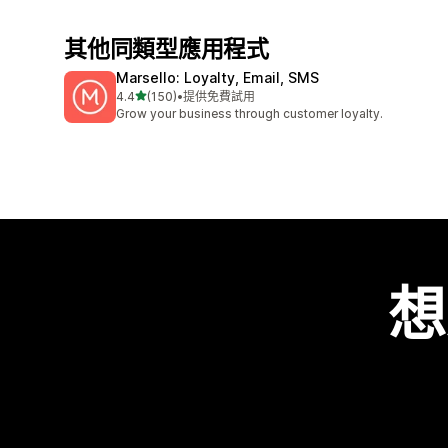
其他同類型應用程式
Marsello: Loyalty, Email, SMS
滿分 5 顆星
4.4
(150)
•
提供免費試用
共有 150 則評價
Grow your business through customer loyalty.
想