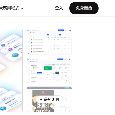
覽應用程式
登入
免費開始
+ 還有 3 個