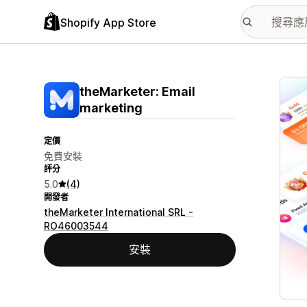
Shopify App Store
主要
theMarketer: Email
marketing
定價
免費安裝
評分
5.0
(4)
開發者
theMarketer International SRL -
RO46003544
安裝