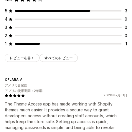
5
3
4
0
3
0
2
0
1
1
レビューを書く
すべてのレビュー
OFLARA
アメリカ合衆国
アプリの使用期間：2年弱
2026年7月31日
The Theme Access app has made working with Shopify
themes much easier. It provides a secure way to grant
developers access without creating staff accounts, which
helps keep the store safe. Setting up access is quick,
managing passwords is simple, and being able to revoke