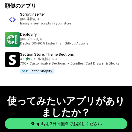
類似のアプリ
Script Inserter
無料体験あり
Easily insert scripts in your store
Deployify
無料プランあり
Deploy 60-90% faster than GitHub Actions
Section Store: Theme Sections
5つ星中
4.9
(2,719)
•
無料インストール
合計レビュー数：2719件
700+ Customisable Sections. + Bundles, Cart Drawer & Blocks
Built for Shopify
使ってみたいアプリがあり
ましたか？
Shopifyを3日間無料でお試しください