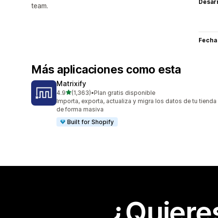
Desarr
team.
Fecha
Más aplicaciones como esta
Matrixify
de 5 estrellas
4.9
(1,363)
•
Plan gratis disponible
1363 reseñas en total
Importa, exporta, actualiza y migra los datos de tu tienda
de forma masiva
Built for Shopify
¿Quiere