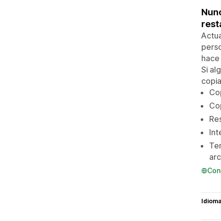
Nunc
rest
Actua
perso
hace 
Si al
copia
Co
Co
Res
Int
Tem
arc
Con
Idiom