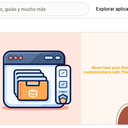
Explorar aplic
ía de imágenes destacadas