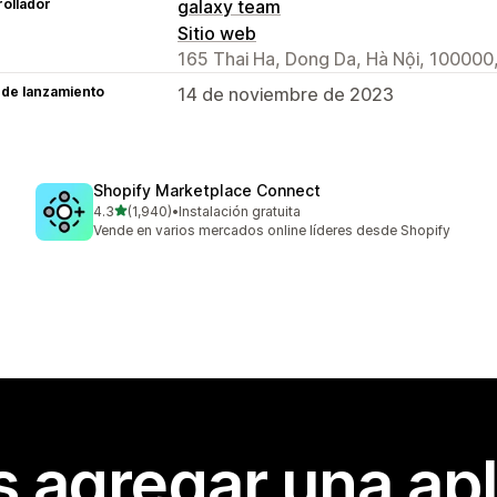
ollador
galaxy team
Sitio web
165 Thai Ha, Dong Da, Hà Nội, 100000
 de lanzamiento
14 de noviembre de 2023
Shopify Marketplace Connect
de 5 estrellas
4.3
(1,940)
•
Instalación gratuita
1940 reseñas en total
Vende en varios mercados online líderes desde Shopify
s agregar una apl