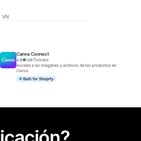
, VN
Canva Connect
de 5 estrellas
4.8
(387)
•
Gratis
387 reseñas en total
Accede a las imágenes y archivos de tus productos en
Canva
Built for Shopify
icación?