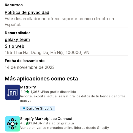
Recursos
Política de privacidad
Este desarrollador no ofrece soporte técnico directo en
Español.
Desarrollador
galaxy team
Sitio web
165 Thai Ha, Dong Da, Hà Nội, 100000, VN
Fecha de lanzamiento
14 de noviembre de 2023
Más aplicaciones como esta
Matrixify
de 5 estrellas
4.9
(1,363)
•
Plan gratis disponible
1363 reseñas en total
Importa, exporta, actualiza y migra los datos de tu tienda de forma
masiva
Built for Shopify
Shopify Marketplace Connect
de 5 estrellas
4.3
(1,940)
•
Instalación gratuita
1940 reseñas en total
Vende en varios mercados online líderes desde Shopify