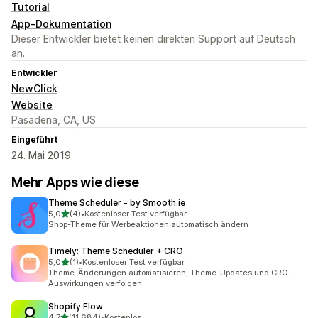
Tutorial
App-Dokumentation
Dieser Entwickler bietet keinen direkten Support auf Deutsch
an.
Entwickler
NewClick
Website
Pasadena, CA, US
Eingeführt
24. Mai 2019
Mehr Apps wie diese
Theme Scheduler ‑ by Smooth.ie
von 5 Sternen
5,0
(4)
•
Kostenloser Test verfügbar
4 Rezensionen insgesamt
Shop-Theme für Werbeaktionen automatisch ändern
Timely: Theme Scheduler + CRO
von 5 Sternen
5,0
(1)
•
Kostenloser Test verfügbar
1 Rezensionen insgesamt
Theme-Änderungen automatisieren, Theme-Updates und CRO-
Auswirkungen verfolgen
Shopify Flow
von 5 Sternen
4,7
(11.684)
•
Kostenlos