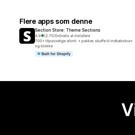
Flere apps som denne
Section Store: Theme Sections
ud af 5 stjerner
4,9
(2.703)
•
Gratis at installere
2703 anmeldelser i alt
700+ tilpasselige afsnit. + pakker, skuffe til indkøbskurv
og blokke
Built for Shopify
V