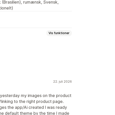
k (Brasilien), rumænsk, Svensk,
tionelt)
Vis funktioner
ede spørgsmål
Sider med kontakt
Sidefod
Sider med anmeldelser
22. juli 2026
r
Globale stile
nd yesterday my images on the product
linking to the right product page.
ages the app/Ai created I was ready
the default theme by the time I made