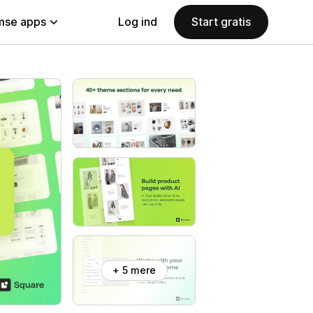
se apps
Log ind
Start gratis
+ 5 mere