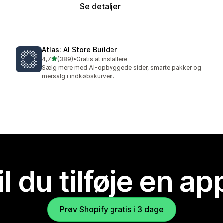
Se detaljer
Atlas: AI Store Builder
ud af 5 stjerner
4,7
(389)
•
Gratis at installere
389 anmeldelser i alt
Sælg mere med AI-opbyggede sider, smarte pakker og
mersalg i indkøbskurven.
il du tilføje en ap
Prøv Shopify gratis i 3 dage