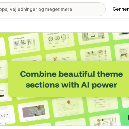
Gennem
ri med udvalgte billeder