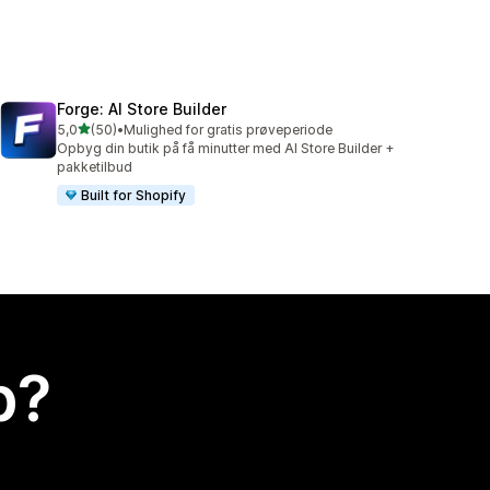
Forge: AI Store Builder
ud af 5 stjerner
5,0
(50)
•
Mulighed for gratis prøveperiode
50 anmeldelser i alt
Opbyg din butik på få minutter med AI Store Builder +
pakketilbud
Built for Shopify
p?