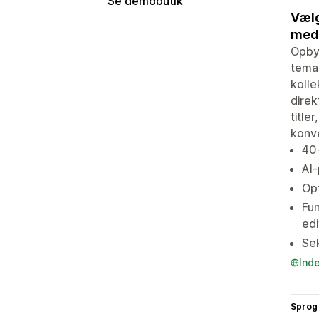
Se demobutik
Vælg
med 
Opbyg
temas
kolle
direk
title
konv
40+
AI-
Opt
Fun
edi
Sek
Ind
Sprog