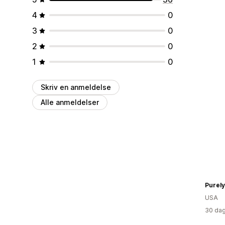
4
0
3
0
2
0
1
0
Skriv en anmeldelse
Alle anmeldelser
Purely
USA
30 dag