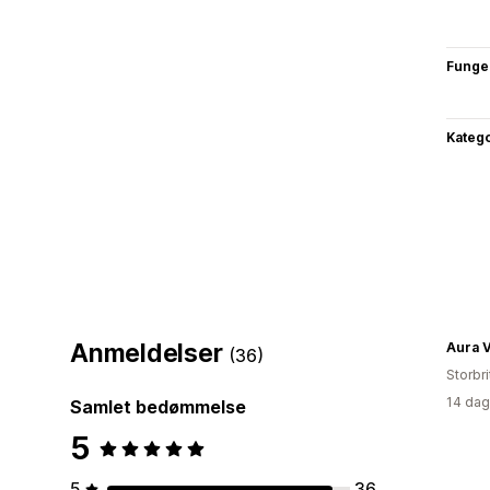
Funge
Katego
Anmeldelser
Aura V
(36)
Storbr
14 dag
Samlet bedømmelse
5
5
36