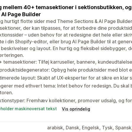
 mellem 40+ temasektioner i sektionsbutikken, og
AI Page Builder
 hurtigt flotte sider med Theme Sections & AI Page Build
ektioner, der kan tilpasses, for at forbedre dine produktside
ktionssider – uden behov for at redesigne det hele eller sk
te i din Shopify-editor, eller brug AI Page Builder til at ge
r, beskrivelser og layout. En hurtig og fleksibel sidebygger, de
erteringen.
 temasektioner: Tilføj karruseller, bannere, kundeudtalelse
produktsidegenerator: Opbyg hele produktsider med blot et 
imerede layout: Skabt af UX-eksperter for at sikre en klar 
gerer med ethvert tema: Intet behov for redesign. Du skal 
toren.
tionstyper: Fremhæv kollektioner, promover udsalg, og fort
eholder maskinoversat tekst
Vis oprindelig
arabisk, Dansk, Engelsk, Tysk, Spansk,