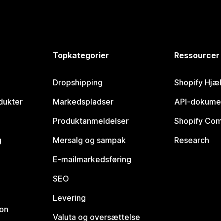
Topkategorier
Ressourcer
Dropshipping
Shopify Hjæ
dukter
Markedspladser
API-dokume
Produktanmeldelser
Shopify Co
g
Mersalg og sampak
Research
E-mailmarkedsføring
SEO
Levering
ion
Valuta og oversættelse