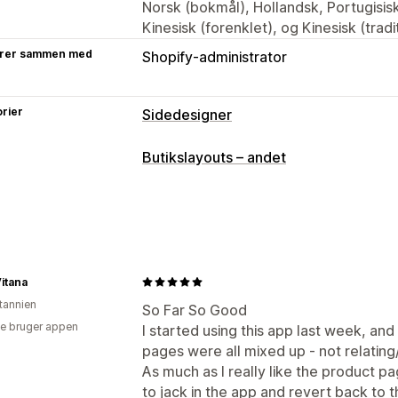
Norsk (bokmål), Hollandsk, Portugisis
Kinesisk (forenklet), og Kinesisk (tradi
rer sammen med
Shopify-administrator
rier
Sidedesigner
Sidetyper
Butikslayouts – andet
Produktsider
Kollektioner
Ofte still
Sider af typen Om os
Hurtig visning
Temasektioner
Tilpassede sider
Administration af sider
itana
Redigeringsværktøj
Globale sektione
itannien
So Far So Good
Generering med kunstig intelligens
e bruger appen
I started using this app last week, a
pages were all mixed up - not relating/
As much as I really like the product p
to jack in the app and revert back to 