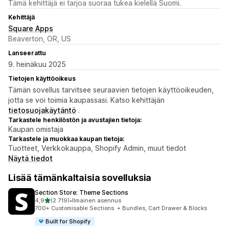
Tämä kehittäjä ei tarjoa suoraa tukea kielellä Suomi.
Kehittäjä
Square Apps
Beaverton, OR, US
Lanseerattu
9. heinäkuu 2025
Tietojen käyttöoikeus
Tämän sovellus tarvitsee seuraavien tietojen käyttöoikeuden,
jotta se voi toimia kaupassasi. Katso kehittäjän
tietosuojakäytäntö
.
Tarkastele henkilöstön ja avustajien tietoja:
Kaupan omistaja
Tarkastele ja muokkaa kaupan tietoja:
Tuotteet, Verkkokauppa, Shopify Admin, muut tiedot
Näytä tiedot
Lisää tämänkaltaisia sovelluksia
Section Store: Theme Sections
/ 5 tähteä
4,9
(2 719)
•
Ilmainen asennus
2719 arvostelua yhteensä
700+ Customisable Sections. + Bundles, Cart Drawer & Blocks
Built for Shopify