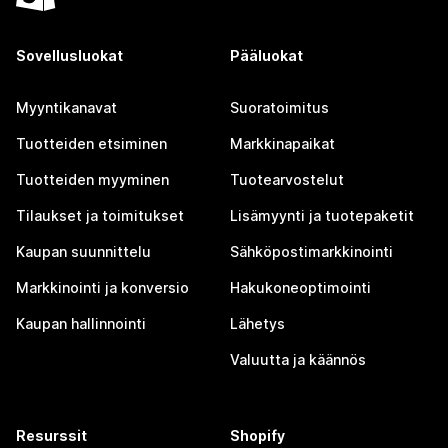
Sovellusluokat
Pääluokat
Myyntikanavat
Suoratoimitus
Tuotteiden etsiminen
Markkinapaikat
Tuotteiden myyminen
Tuotearvostelut
Tilaukset ja toimitukset
Lisämyynti ja tuotepaketit
Kaupan suunnittelu
Sähköpostimarkkinointi
Markkinointi ja konversio
Hakukoneoptimointi
Kaupan hallinnointi
Lähetys
Valuutta ja käännös
Resurssit
Shopify