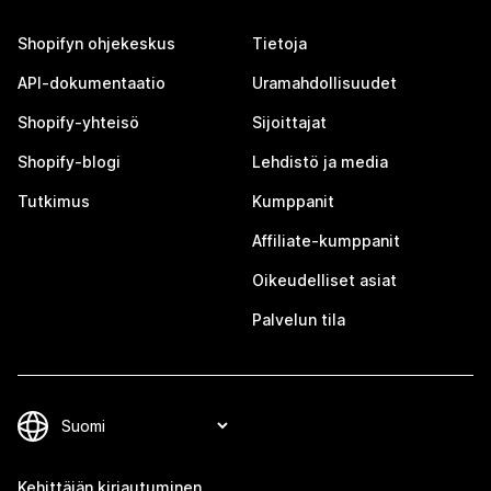
Shopifyn ohjekeskus
Tietoja
API-dokumentaatio
Uramahdollisuudet
Shopify-yhteisö
Sijoittajat
Shopify-blogi
Lehdistö ja media
Tutkimus
Kumppanit
Affiliate-kumppanit
Oikeudelliset asiat
Palvelun tila
Kehittäjän kirjautuminen