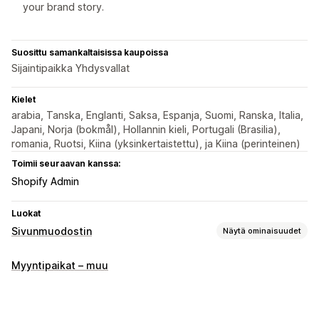
your brand story.
Suosittu samankaltaisissa kaupoissa
Sijaintipaikka Yhdysvallat
Kielet
arabia, Tanska, Englanti, Saksa, Espanja, Suomi, Ranska, Italia,
Japani, Norja (bokmål), Hollannin kieli, Portugali (Brasilia),
romania, Ruotsi, Kiina (yksinkertaistettu), ja Kiina (perinteinen)
Toimii seuraavan kanssa:
Shopify Admin
Luokat
Sivunmuodostin
Näytä ominaisuudet
Sivutyypit
Myyntipaikat – muu
Tuotesivut
Kokoelmat
Usein kysyttyä
Yhteystietosivut
Tietoa meistä -sivut
Pikakatselu
Alatunnisteet
Arvostelusivu
Teemaosiot
Mukautetut sivut