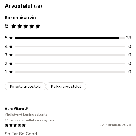
Arvostelut
(38)
Sivujen ylläpito
Kokonaisarvio
Muokkaustyökalu
Globaalit osiot
Globaalit tyylit
5
Tekoälygenerointi
5
38
4
0
3
0
2
0
1
0
Kirjoita arvostelu
Kaikki arvostelut
Aura Vitana
Yhdistynyt kuningaskunta
14 päivää sovelluksen käyttöä
22. heinäkuu 2026
So Far So Good