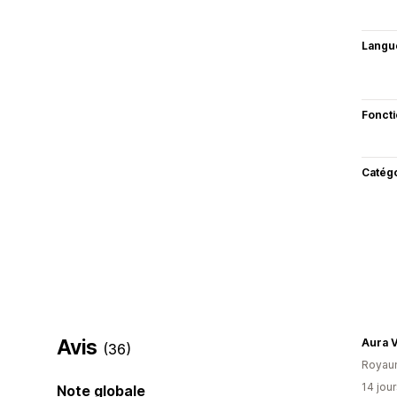
Langu
Fonct
Catég
Avis
Aura V
(36)
Royau
14 jour
Note globale