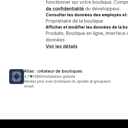
fonctionner sur votre boutique. Compr
de confidentialité
du développeur.
Consulter les données des employés et 
Propriétaire de la boutique
Afficher et modifier les données de la bo
Produits, Boutique en ligne, interface 
données
Voir les détails
Atlas : créateur de boutiques
étoile(s) sur 5
4,7
(389)
•
Installation gratuite
389 avis au total
Vendez plus avec boutiques IA, upsells et groupeurs
smart.