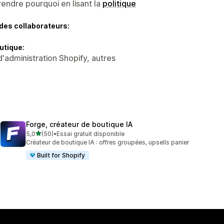
endre pourquoi en lisant la
politique
des collaborateurs:
utique:
d'administration Shopify, autres
Forge, créateur de boutique IA
étoile(s) sur 5
5,0
(50)
•
Essai gratuit disponible
50 avis au total
Créateur de boutique IA : offres groupées, upsells panier
Built for Shopify