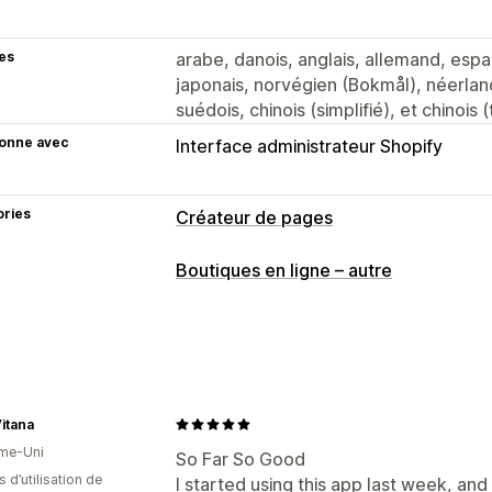
es
arabe, danois, anglais, allemand, espagn
japonais, norvégien (Bokmål), néerland
suédois, chinois (simplifié), et chinois (
ionne avec
Interface administrateur Shopify
ories
Créateur de pages
Types de pages
Boutiques en ligne – autre
Pages de produit
Collections
FAQ
P
Pages À propos de nous
Affichage r
Sections de thèmes
Pages personnal
Gestion des pages
itana
Outil d’édition
Sections globales
Sty
me-Uni
So Far So Good
s d’utilisation de
I started using this app last week, a