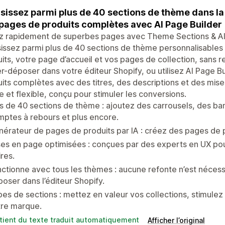
sissez parmi plus de 40 sections de thème dans la
pages de produits complètes avec AI Page Builder
z rapidement de superbes pages avec Theme Sections & AI
issez parmi plus de 40 sections de thème personnalisables
its, votre page d’accueil et vos pages de collection, sans r
er-déposer dans votre éditeur Shopify, ou utilisez AI Page 
its complètes avec des titres, des descriptions et des mis
e et flexible, conçu pour stimuler les conversions.
s de 40 sections de thème : ajoutez des carrousels, des b
ptes à rebours et plus encore.
érateur de pages de produits par IA : créez des pages de 
es en page optimisées : conçues par des experts en UX po
ires.
ctionne avec tous les thèmes : aucune refonte n’est nécessaire
oser dans l’éditeur Shopify.
es de sections : mettez en valeur vos collections, stimulez 
tre marque.
tient du texte traduit automatiquement
Afficher l’original