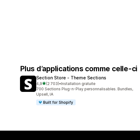
Plus d’applications comme celle-ci
Section Store ‑ Theme Sections
étoile(s) sur 5
4,9
(2 703)
•
Installation gratuite
2703 avis au total
700 Sections Plug-n-Play personnalisables. Bundles,
Upsell, IA
Built for Shopify