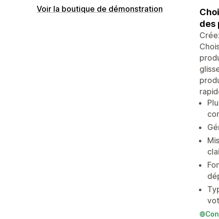
Voir la boutique de démonstration
Choi
des 
Crée
Chois
produ
gliss
produ
rapid
Plu
com
Gén
Mis
cla
Fon
dép
Typ
vo
Con