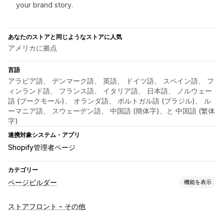
your brand story.
あなたのストアと同じようなストアに人気
アメリカに拠点
言語
アラビア語、 デンマーク語、 英語、 ドイツ語、 スペイン語、 フ
ィンランド語、 フランス語、 イタリア語、 日本語、 ノルウェー
語 (ブークモール)、 オランダ語、 ポルトガル語 (ブラジル)、 ル
ーマニア語、 スウェーデン語、 中国語 (簡体字)、と 中国語 (繁体
字)
連携対象システム・アプリ
Shopify管理者ページ
カテゴリー
ページビルダー
機能を表示
ページの種類
ストアフロント - その他
商品ページ
コレクション
よくある質問
お問い合わせページ