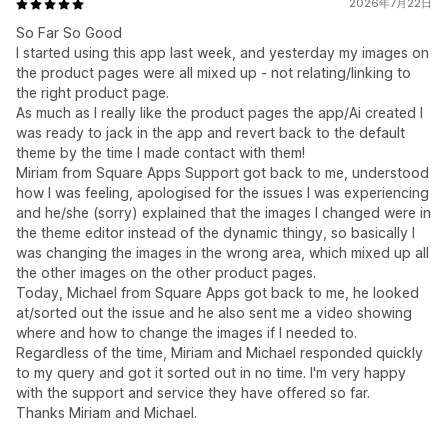
2026年7月22日
So Far So Good
I started using this app last week, and yesterday my images on
the product pages were all mixed up - not relating/linking to
the right product page.
As much as I really like the product pages the app/Ai created I
was ready to jack in the app and revert back to the default
theme by the time I made contact with them!
Miriam from Square Apps Support got back to me, understood
how I was feeling, apologised for the issues I was experiencing
and he/she (sorry) explained that the images I changed were in
the theme editor instead of the dynamic thingy, so basically I
was changing the images in the wrong area, which mixed up all
the other images on the other product pages.
Today, Michael from Square Apps got back to me, he looked
at/sorted out the issue and he also sent me a video showing
where and how to change the images if I needed to.
Regardless of the time, Miriam and Michael responded quickly
to my query and got it sorted out in no time. I'm very happy
with the support and service they have offered so far.
Thanks Miriam and Michael.