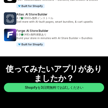
Built for Shopify
Atlas: AI Store Builder
5つ星中
4.7
(390)
•
無料インストール
合計レビュー数：390件
Sell more with AI-built pages, smart bundles, & cart upsells.
Forge: AI Store Builder
5つ星中
5.0
(48)
•
無料体験あり
合計レビュー数：48件
Build your store in minutes with AI Store Builder + Bundles
Built for Shopify
使ってみたいアプリがあり
ましたか？
Shopifyを3日間無料でお試しください