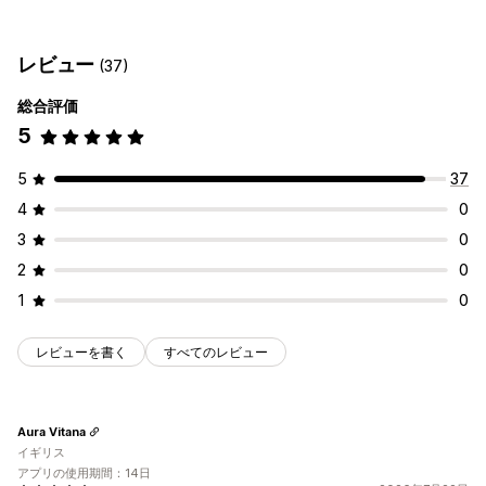
About us (会社概要) ページ
クイックビュー
フッター
レビューページ
テーマセクション
カスタムページ
レビュー
(37)
ページ管理
総合評価
編集ツール
グローバルセクション
グローバルスタイル
AI生成
5
5
37
4
0
3
0
2
0
1
0
レビューを書く
すべてのレビュー
Aura Vitana
イギリス
アプリの使用期間：14日