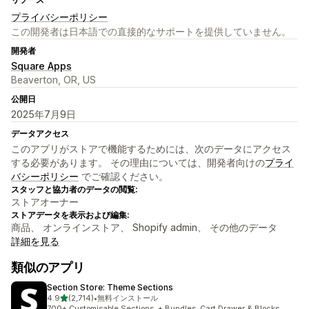
プライバシーポリシー
この開発者は日本語での直接的なサポートを提供していません。
開発者
Square Apps
Beaverton, OR, US
公開日
2025年7月9日
データアクセス
このアプリがストアで機能するためには、次のデータにアクセス
する必要があります。 その理由については、開発者向けの
プライ
バシーポリシー
でご確認ください。
スタッフと協力者のデータの閲覧:
ストアオーナー
ストアデータを表示および編集:
商品、 オンラインストア、 Shopify admin、 その他のデータ
詳細を見る
類似のアプリ
Section Store: Theme Sections
5つ星中
4.9
(2,714)
•
無料インストール
合計レビュー数：2714件
700+ Customisable Sections. + Bundles, Cart Drawer & Blocks