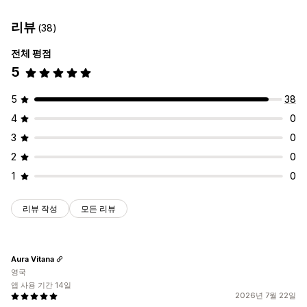
페이지 관리
리뷰
(38)
편집기 도구
글로벌 섹션
글로벌 스타일
AI 생성
전체 평점
5
5
38
4
0
3
0
2
0
1
0
리뷰 작성
모든 리뷰
Aura Vitana
영국
앱 사용 기간 14일
2026년 7월 22일