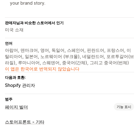
your brand story.
판매자님과 비슷한 스토어에서 인기
미국 소재
언어
아랍어, 덴마크어, 영어, 독일어, 스페인어, 핀란드어, 프랑스어, 이
탈리아어, 일본어, 노르웨이어 (부크몰), 네덜란드어, 포르투갈어(브
라질), 루마니아어, 스웨덴어, 중국어(간체), 그리고 중국어(번체)
이 앱은 한국어로 번역되지 않았습니다
다음과 호환:
Shopify 관리자
범주
페이지 빌더
기능 표시
페이지 유형
스토어프론트 - 기타
제품 페이지
컬렉션
FAQ
문의 페이지
소개 페이지
빠른 보기
바닥글
리뷰 페이지
테마 섹션
사용자 지정 페이지