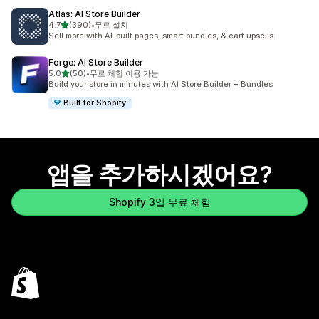
Atlas: AI Store Builder
별 5개 중
4.7
(390)
•
무료 설치
총 리뷰 390개
Sell more with AI-built pages, smart bundles, & cart upsells.
Forge: AI Store Builder
별 5개 중
5.0
(50)
•
무료 체험 이용 가능
총 리뷰 50개
Build your store in minutes with AI Store Builder + Bundles
Built for Shopify
앱을 추가하시겠어요?
Shopify 3일 무료 체험