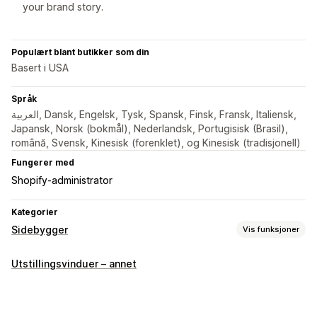
your brand story.
Populært blant butikker som din
Basert i USA
Språk
العربية, Dansk, Engelsk, Tysk, Spansk, Finsk, Fransk, Italiensk,
Japansk, Norsk (bokmål), Nederlandsk, Portugisisk (Brasil),
română, Svensk, Kinesisk (forenklet), og Kinesisk (tradisjonell)
Fungerer med
Shopify-administrator
Kategorier
Sidebygger
Vis funksjoner
Sidetyper
Utstillingsvinduer – annet
Produktsider
Samlinger
Vanlige spørsmål
Kontaktsider
Om oss-sider
Hurtigvisning
Bunntekst
Side med omtaler
Temaseksjoner
Egendefinerte sider