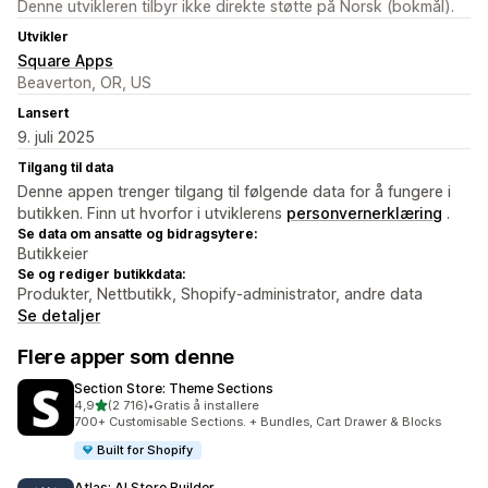
Denne utvikleren tilbyr ikke direkte støtte på Norsk (bokmål).
Utvikler
Square Apps
Beaverton, OR, US
Lansert
9. juli 2025
Tilgang til data
Denne appen trenger tilgang til følgende data for å fungere i
butikken. Finn ut hvorfor i utviklerens
personvernerklæring
.
Se data om ansatte og bidragsytere:
Butikkeier
Se og rediger butikkdata:
Produkter, Nettbutikk, Shopify-administrator, andre data
Se detaljer
Flere apper som denne
Section Store: Theme Sections
av 5 stjerner
4,9
(2 716)
•
Gratis å installere
Totalt 2716 omtaler
700+ Customisable Sections. + Bundles, Cart Drawer & Blocks
Built for Shopify
Atlas: AI Store Builder