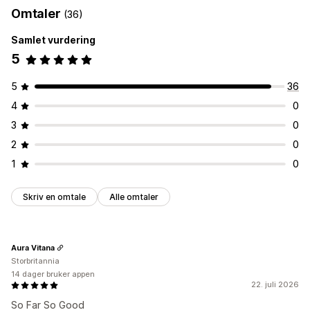
Omtaler
(36)
Administrere sider
Samlet vurdering
Redigeringsverktøy
Globale seksjoner
Globale stiler
5
AI-generering
5
36
4
0
3
0
2
0
1
0
Skriv en omtale
Alle omtaler
Aura Vitana
Storbritannia
14 dager bruker appen
22. juli 2026
So Far So Good