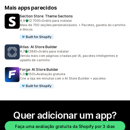
Mais apps parecidos
Section Store: Theme Sections
de 5 estrelas
4,9
(2.709)
•
Grátis para instalar
2709 avaliações ao todo
Mais de 700 seções personalizáveis. + Pacotes, gaveta do carrinho
e blocos
Built for Shopify
Atlas: AI Store Builder
de 5 estrelas
4,7
(388)
•
Grátis para instalar
388 avaliações ao todo
Venda mais com páginas criadas por IA, pacotes inteligentes e
upsells de carrinho.
Forge: AI Store Builder
de 5 estrelas
5,0
(50)
•
Avaliação gratuita
50 avaliações ao todo
Crie a loja em minutos com o AI Store Builder + pacotes
Built for Shopify
Quer adicionar um app?
Faça uma avaliação gratuita da Shopify por 3 dias