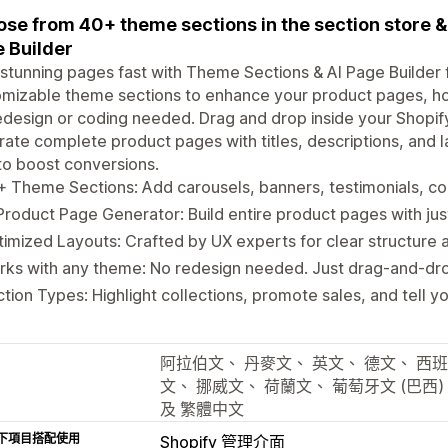
se from 40+ theme sections in the section store & 
 Builder
 stunning pages fast with Theme Sections & AI Page Build
omizable theme sections to enhance your product pages, h
redesign or coding needed. Drag and drop inside your Shopify
ate complete product pages with titles, descriptions, and la
 to boost conversions.
 Theme Sections: Add carousels, banners, testimonials, c
Product Page Generator: Build entire product pages with just
imized Layouts: Crafted by UX experts for clear structure an
ks with any theme: No redesign needed. Just drag-and-drop
tion Types: Highlight collections, promote sales, and tell yo
阿拉伯文、 丹麥文、 英文、 德文、 西班
文、 挪威文、 荷蘭文、 葡萄牙文 (巴西
及 繁體中文
下項目搭配使用
Shopify 管理介面