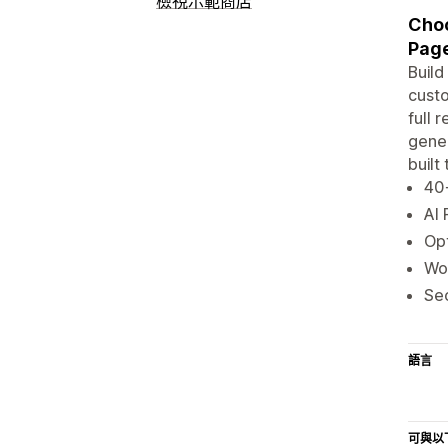
檢視示範商店
Choo
Page
Build
cust
full 
gener
built
40+
AI 
Opt
Wor
Sec
語言
可與以