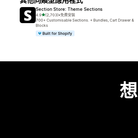
其他同類型應用程式
Section Store: Theme Sections
滿分 5 顆星
4.9
(2,703)
•
免費安裝
共有 2703 則評價
700+ Customisable Sections. + Bundles, Cart Drawer &
Blocks
Built for Shopify
想