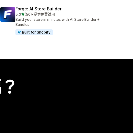
Forge: AI Store Builder
滿分 5 顆星
5.0
(50)
•
提供免費試用
共有 50 則評價
Build your store in minutes with AI Store Builder +
Bundles
Built for Shopify
嗎？