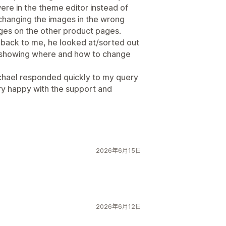
ere in the theme editor instead of
 changing the images in the wrong
ages on the other product pages.
back to me, he looked at/sorted out
o showing where and how to change
ichael responded quickly to my query
very happy with the support and
2026年6月15日
2026年6月12日