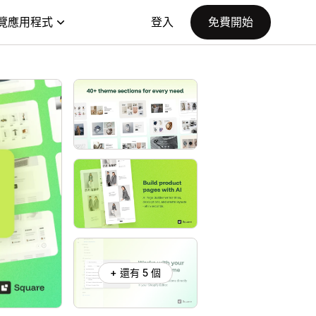
覽應用程式
登入
免費開始
+ 還有 5 個