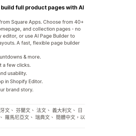
build full product pages with AI
er from Square Apps. Choose from 40+
omepage, and collection pages - no
 editor, or use AI Page Builder to
youts. A fast, flexible page builder
ountdowns & more.
 a few clicks.
d usability.
 in Shopify Editor.
ur brand story.
牙文、 芬蘭文、 法文、 義大利文、 日
)、 羅馬尼亞文、 瑞典文、 簡體中文，以