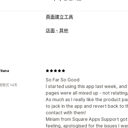
頁面建立工具
頁面類型
店面 - 其他
產品頁面
商品系列
常見問題
聯絡資訊
評論頁面
佈景主題區段
自訂頁面
管理頁面
編輯工具
全站區段
全站樣式
AI 生成
itana
So Far So Good
用程式 14天
I started using this app last week, a
pages were all mixed up - not relating/
As much as I really like the product p
to jack in the app and revert back to 
contact with them!
Miriam from Square Apps Support got
feeling, apologised for the issues I w