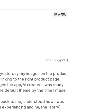
顯示功能
頁面
關於我們頁面
快速檢視
頁尾
內容
2026年7月22日
nd yesterday my images on the product
linking to the right product page.
ages the app/Ai created I was ready
the default theme by the time I made
 back to me, understood how I was
as experiencing and he/she (sorry)