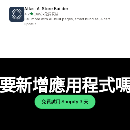
Atlas: AI Store Builder
滿分 5 顆星
4.7
(389)
•
免費安裝
共有 389 則評價
Sell more with AI-built pages, smart bundles, & cart
upsells.
要新增應用程式
免費試用 Shopify 3 天