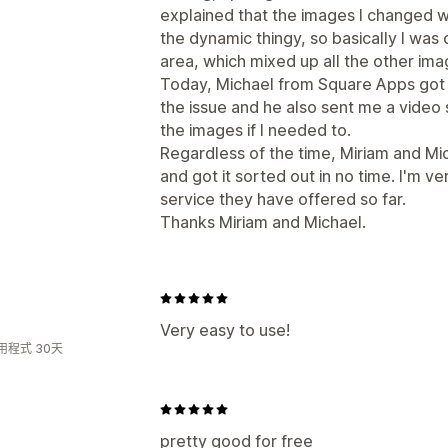
explained that the images I changed w
the dynamic thingy, so basically I was
area, which mixed up all the other im
Today, Michael from Square Apps got 
the issue and he also sent me a vide
the images if I needed to.
Regardless of the time, Miriam and M
and got it sorted out in no time. I'm 
service they have offered so far.
Thanks Miriam and Michael.
Very easy to use!
用程式 30天
pretty good for free