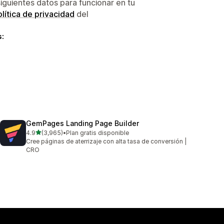
siguientes datos para funcionar en tu
lítica de privacidad
del
s:
GemPages Landing Page Builder
de 5 estrellas
4.9
(3,965)
•
Plan gratis disponible
3965 reseñas en total
Cree páginas de aterrizaje con alta tasa de conversión |
CRO