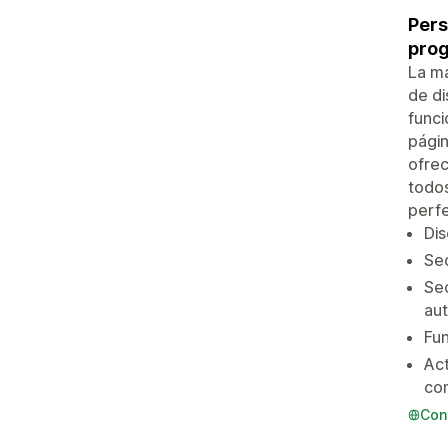
Pers
pro
La ma
de d
funci
págin
ofrec
todos
perf
Dis
Sec
Sec
au
Fun
Act
co
Con