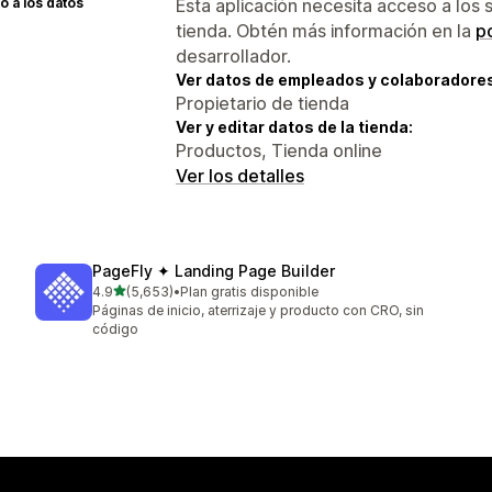
 a los datos
Esta aplicación necesita acceso a los 
tienda. Obtén más información en la
po
desarrollador.
Ver datos de empleados y colaboradore
Propietario de tienda
Ver y editar datos de la tienda:
Productos, Tienda online
Ver los detalles
PageFly ✦ Landing Page Builder
de 5 estrellas
4.9
(5,653)
•
Plan gratis disponible
5653 reseñas en total
Páginas de inicio, aterrizaje y producto con CRO, sin
código