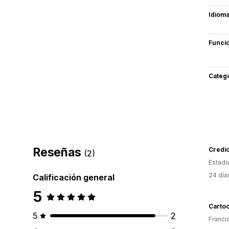
Idiom
Funci
Categ
Reseñas
Credi
(2)
Estado
24 día
Calificación general
5
Carto
5
2
Franci