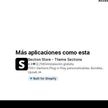
Acceso
Más aplicaciones como esta
Section Store ‑ Theme Sections
de 5 estrellas
4.9
(2,706)
•
Instalación gratuita
2706 reseñas en total
700+ Sections Plug-n-Play personalizables. Bundles,
Upsell, IA
Built for Shopify