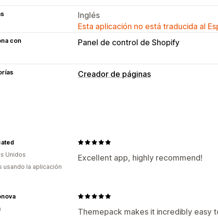
as
Inglés
Esta aplicación no está traducida al E
ona con
Panel de control de Shopify
orías
Creador de páginas
Tipos de páginas
Páginas de destino
Páginas de inicio
Páginas de próximamente
Blogs
Pre
Páginas de Centro de ayuda
Páginas
cated
Páginas de Acerca de nosotros
Págin
s Unidos
Excellent app, highly recommend!
Páginas de agradecimiento
Vista ráp
s usando la aplicación
Ventanas emergentes
Formularios
P
Páginas de empleo
Páginas legales
onova
Página de reseñas
Páginas de precio
a
Themepack makes it incredibly easy t
Páginas personalizadas