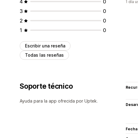
4
0
1 día 
3
0
2
0
1
0
Escribir una reseña
Todas las reseñas
Soporte técnico
Recur
Ayuda para la app ofrecida por Uptek.
Desarr
Fecha