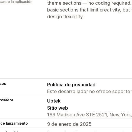
usando la aplicación
theme sections — no coding required
Gestión de páginas
basic sections that limit creativity, bu
design flexibility.
Herramienta de edición
Elementos
P
Estilos globales
Fuentes personaliza
Fragmentos
SEO
Adaptación a dispo
Información útil y consejos
sos
Política de privacidad
Este desarrollador no ofrece soporte 
ollador
Uptek
Sitio web
169 Madison Ave STE 2521, New York,
 de lanzamiento
9 de enero de 2025