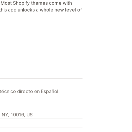
. Most Shopify themes come with
t this app unlocks a whole new level of
lantillas
Secciones globales
das
Código personalizado
sitivos móviles
Carga lenta
técnico directo en Español.
 NY, 10016, US