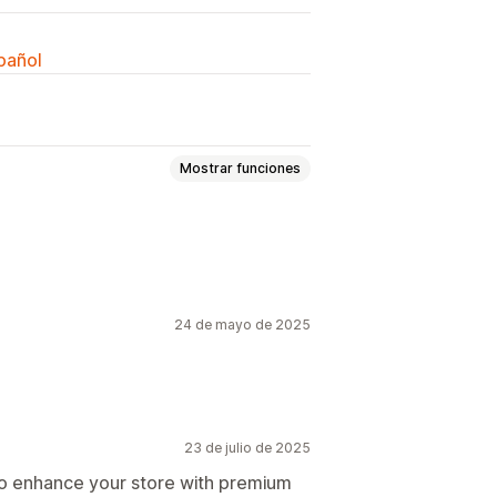
spañol
Mostrar funciones
Páginas de producto
Colecciones
guntas frecuentes
 de contacto
24 de mayo de 2025
as del carrito
ida
Pies de página
áginas de error
Páginas de prensa
Páginas de link en la bío
23 de julio de 2025
s
Secciones de temas
o enhance your store with premium