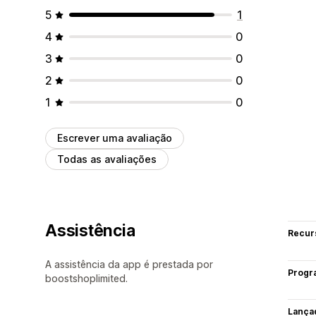
5
1
4
0
3
0
2
0
1
0
Escrever uma avaliação
Todas as avaliações
Assistência
Recur
A assistência da app é prestada por
Progr
boostshoplimited.
Lança