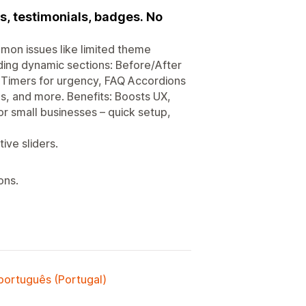
Qs, testimonials, badges. No
mon issues like limited theme
ing dynamic sections: Before/After
 Timers for urgency, FAQ Accordions
ns, and more. Benefits: Boosts UX,
r small businesses – quick setup,
ive sliders.
ons.
 português (Portugal)