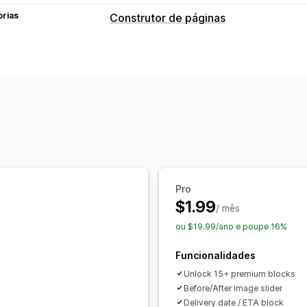
orias
Construtor de páginas
Tipos de páginas
Páginas de destino
Páginas iniciais
Pro
$1.99
/ mês
ou $19.99/ano e poupe 16%
Funcionalidades
Unlock 15+ premium blocks
Before/After image slider
Delivery date / ETA block