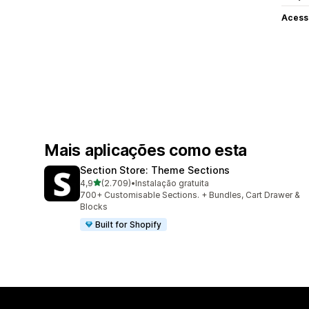
Acess
Mais aplicações como esta
Section Store: Theme Sections
de 5 estrelas
4,9
(2.709)
•
Instalação gratuita
2709 total de avaliações
700+ Customisable Sections. + Bundles, Cart Drawer &
Blocks
Built for Shopify