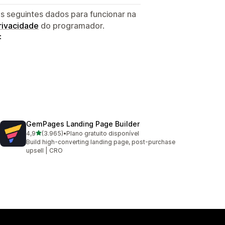
s seguintes dados para funcionar na
privacidade
do programador.
:
GemPages Landing Page Builder
de 5 estrelas
4,9
(3.965)
•
Plano gratuito disponível
3965 total de avaliações
Build high-converting landing page, post-purchase
upsell | CRO