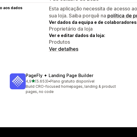
o aos dados
Esta aplicação necessita de acesso ao
sua loja. Saiba porquê na
política de 
Ver dados da equipa e de colaboradores
Proprietário da loja
Ver e editar dados da loja:
Produtos
Ver detalhes
PageFly ✦ Landing Page Builder
de 5 estrelas
4,9
(5.653)
•
Plano gratuito disponível
5653 total de avaliações
Build CRO-focused homepages, landing & product
pages, no code