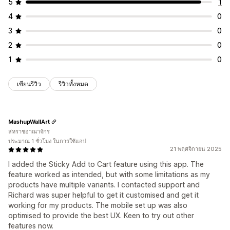
5
1
4
0
3
0
2
0
1
0
เขียนรีวิว
รีวิวทั้งหมด
MashupWallArt
สหราชอาณาจักร
ประมาณ 1 ชั่วโมง ในการใช้แอป
21 พฤศจิกายน 2025
I added the Sticky Add to Cart feature using this app. The
feature worked as intended, but with some limitations as my
products have multiple variants. I contacted support and
Richard was super helpful to get it customised and get it
working for my products. The mobile set up was also
optimised to provide the best UX. Keen to try out other
features now.