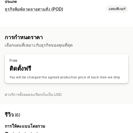
ประเภท
ธุรกิจพิมพ์ลวดลายตามสั่ง (POD)
แสดงฟีเจอร์
การปรับแต่งสินค้า
เครื่องมือออกแบบ
เครื่องมือสร้างม็อคอัป
การกำหนดราคา
การปรับแต่งให้เหมาะกับบุคคล
เลือกแผนที่เหมาะกับธุรกิจของคุณที่สุด
สินค้า
กระเป๋า
เครื่องแต่งกาย
งานปัก
หมวก
แก้วน้ำ
ของขวัญวันหยุด
Free
เป็นมิตรกับสิ่งแวดล้อม
ติดตั้งฟรี
ตัวเลือกการจัดส่ง
You will be charged the agreed production price of each item we ship
การจัดส่งแบบ Eco
อัปเดตแบบเรียลไทม์
การติดตามคำสั่งซื้อ
ค่าบริการทั้งหมดจะเรียกเก็บเป็น USD
รีวิว
(6)
การให้คะแนนโดยรวม