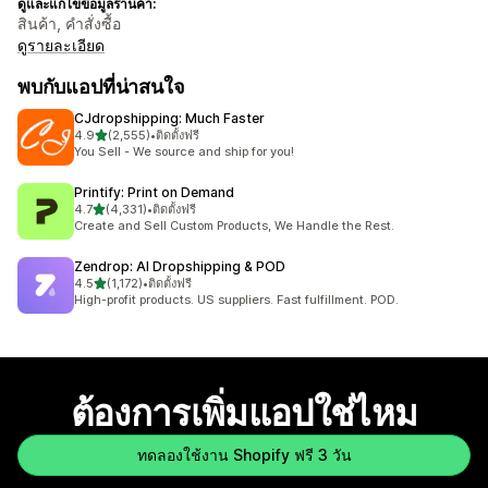
ดูและแก้ไขข้อมูลร้านค้า:
สินค้า, คำสั่งซื้อ
ดูรายละเอียด
พบกับแอปที่น่าสนใจ
CJdropshipping: Much Faster
เต็ม 5 ดาว
4.9
(2,555)
•
ติดตั้งฟรี
ทั้งหมด 2555 รีวิว
You Sell - We source and ship for you!
Printify: Print on Demand
เต็ม 5 ดาว
4.7
(4,331)
•
ติดตั้งฟรี
ทั้งหมด 4331 รีวิว
Create and Sell Custom Products, We Handle the Rest.
Zendrop: AI Dropshipping & POD
เต็ม 5 ดาว
4.5
(1,172)
•
ติดตั้งฟรี
ทั้งหมด 1172 รีวิว
High-profit products. US suppliers. Fast fulfillment. POD.
ต้องการเพิ่มแอปใช่ไหม
ทดลองใช้งาน Shopify ฟรี 3 วัน