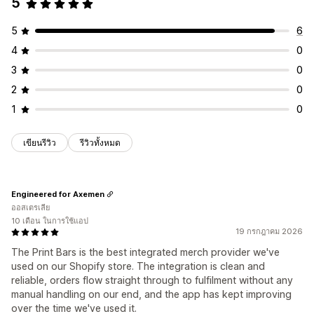
5
5
6
4
0
3
0
2
0
1
0
เขียนรีวิว
รีวิวทั้งหมด
Engineered for Axemen
ออสเตรเลีย
10 เดือน ในการใช้แอป
19 กรกฎาคม 2026
The Print Bars is the best integrated merch provider we've
used on our Shopify store. The integration is clean and
reliable, orders flow straight through to fulfilment without any
manual handling on our end, and the app has kept improving
over the time we've used it.