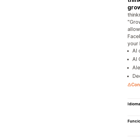
grow
think
"Grow
allow
Faceb
your
AI 
AI 
Ale
Dee
Cont
Idiom
Funci