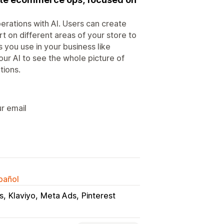
rations with AI. Users can create
 on different areas of your store to
s you use in your business like
ur AI to see the whole picture of
tions.
ur email
spañol
s
Klaviyo
Meta Ads
Pinterest