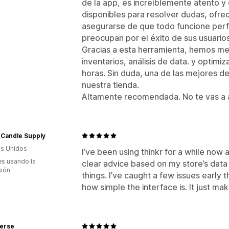
de la app, es increíblemente atento 
disponibles para resolver dudas, ofre
asegurarse de que todo funcione perf
preocupan por el éxito de sus usuarios
Gracias a esta herramienta, hemos mej
inventarios, análisis de data. y opti
horas. Sin duda, una de las mejores 
nuestra tienda.
Altamente recomendada. No te vas a a
 Candle Supply
s Unidos
I’ve been using thinkr for a while now a
s usando la
clear advice based on my store’s data 
ción
things. I’ve caught a few issues early th
how simple the interface is. It just ma
verse