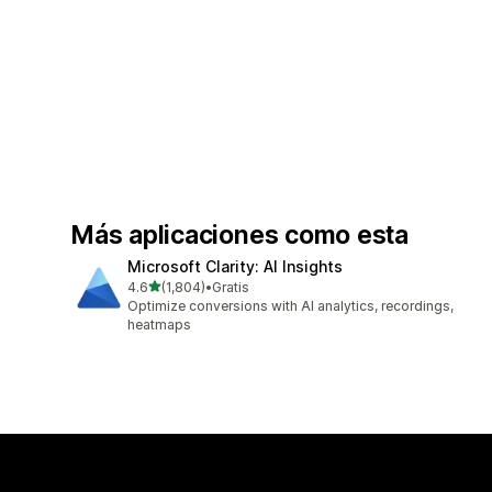
Más aplicaciones como esta
Microsoft Clarity: AI Insights
de 5 estrellas
4.6
(1,804)
•
Gratis
1804 reseñas en total
Optimize conversions with AI analytics, recordings,
heatmaps