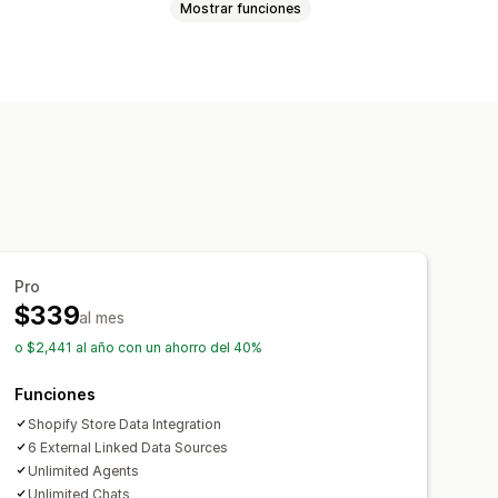
Mostrar funciones
to de eventos
Valor vitalicio (LTV)
marketing
S
Información útil de ganancias
ado
Pro
$339
al mes
sticas
o $2,441 al año con un ahorro del 40%
nformes personalizados
amas de informes
Funciones
Shopify Store Data Integration
6 External Linked Data Sources
Unlimited Agents
Unlimited Chats