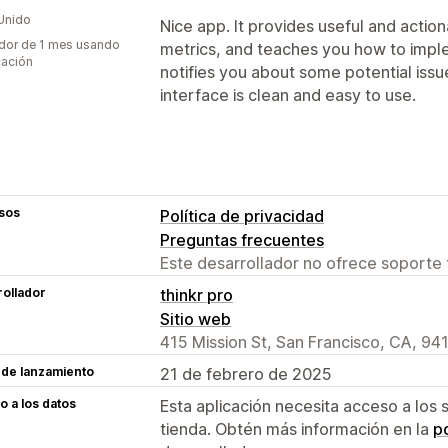
Unido
Nice app. It provides useful and actio
dor de 1 mes usando
metrics, and teaches you how to impl
cación
notifies you about some potential issu
interface is clean and easy to use.
sos
Política de privacidad
Preguntas frecuentes
Este desarrollador no ofrece soporte 
ollador
thinkr pro
Sitio web
415 Mission St, San Francisco, CA, 94
 de lanzamiento
21 de febrero de 2025
 a los datos
Esta aplicación necesita acceso a los 
tienda. Obtén más información en la
po