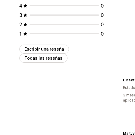
4
0
3
0
2
0
1
0
Escribir una reseña
Todas las reseñas
Direct
Estado
3 mese
aplica
Malty