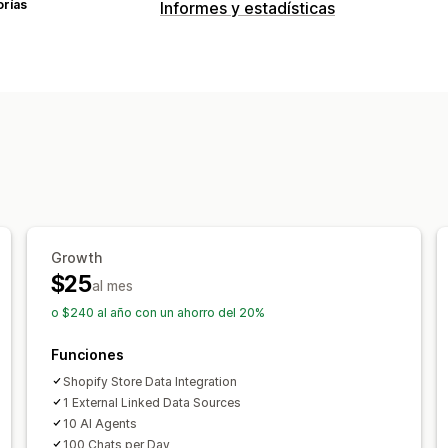
orías
Informes y estadísticas
Comportamiento de los clientes
Seguimiento de actividad
Seguimien
Análisis de cohortes
Marketing y ventas
Información útil de IA
Atribución de 
Informes y estadísticas de pago
ROA
Análisis de embudo
Carrito abandon
Growth
Imágenes e informes
$25
al mes
Panel de control de informes y estadí
o $240 al año con un ahorro del 20%
Paneles de control personalizados
I
Análisis históricos
Previsión
Cronogr
Funciones
Shopify Store Data Integration
1 External Linked Data Sources
10 AI Agents
100 Chats per Day