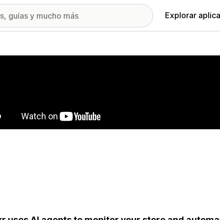
Explorar aplic
ía de imágenes destacadas
kr uses AI agents to monitor your store and auto