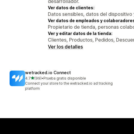
desarrollador.
Ver datos de clientes:
Datos sensibles, datos del dispositivo 
Ver datos de empleados y colaboradore
Propietario de tienda, personas colab
Ver y editar datos de la tienda:
Clientes, Productos, Pedidos, Descuen
Ver los detalles
wetracked.io Connect
de 5 estrellas
4.7
(99)
•
Prueba gratis disponible
99 reseñas en total
Connect your store to the wetracked.io ad tracking
platform