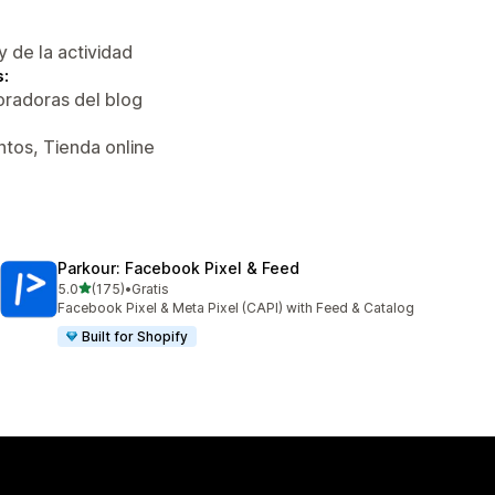
y de la actividad
s:
oradoras del blog
tos, Tienda online
Parkour: Facebook Pixel & Feed
de 5 estrellas
5.0
(175)
•
Gratis
175 reseñas en total
Facebook Pixel & Meta Pixel (CAPI) with Feed & Catalog
Built for Shopify