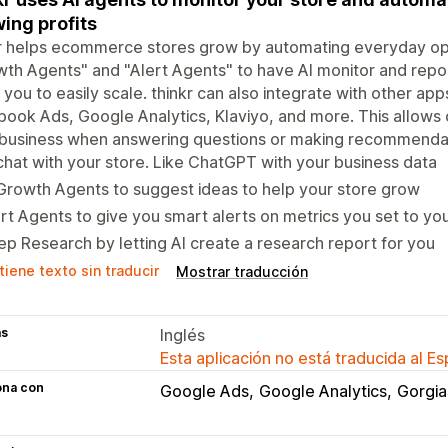
ing profits
r helps ecommerce stores grow by automating everyday ope
th Agents" and "Alert Agents" to have AI monitor and report
 you to easily scale. thinkr can also integrate with other app
ook Ads, Google Analytics, Klaviyo, and more. This allows o
 business when answering questions or making recommenda
chat with your store. Like ChatGPT with your business data
Growth Agents to suggest ideas to help your store grow
rt Agents to give you smart alerts on metrics you set to yo
p Research by letting AI create a research report for you
iene texto sin traducir
Mostrar traducción
as
Inglés
Esta aplicación no está traducida al E
ona con
Google Ads
Google Analytics
Gorgia