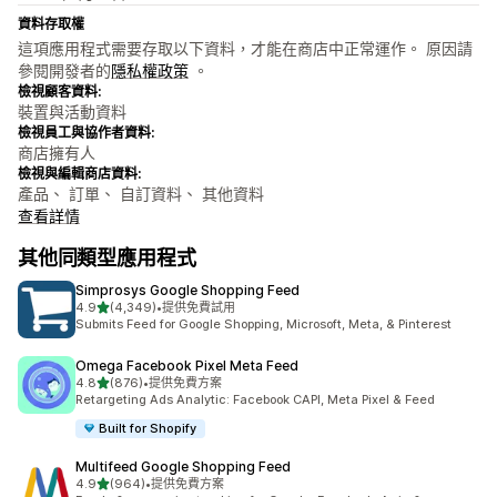
資料存取權
這項應用程式需要存取以下資料，才能在商店中正常運作。 原因請
參閱開發者的
隱私權政策
。
檢視顧客資料:
裝置與活動資料
檢視員工與協作者資料:
商店擁有人
檢視與編輯商店資料:
產品、 訂單、 自訂資料、 其他資料
查看詳情
其他同類型應用程式
Simprosys Google Shopping Feed
滿分 5 顆星
4.9
(4,349)
•
提供免費試用
共有 4349 則評價
Submits Feed for Google Shopping, Microsoft, Meta, & Pinterest
Omega Facebook Pixel Meta Feed
滿分 5 顆星
4.8
(876)
•
提供免費方案
共有 876 則評價
Retargeting Ads Analytic: Facebook CAPI, Meta Pixel & Feed
Built for Shopify
Multifeed Google Shopping Feed
滿分 5 顆星
4.9
(964)
•
提供免費方案
共有 964 則評價