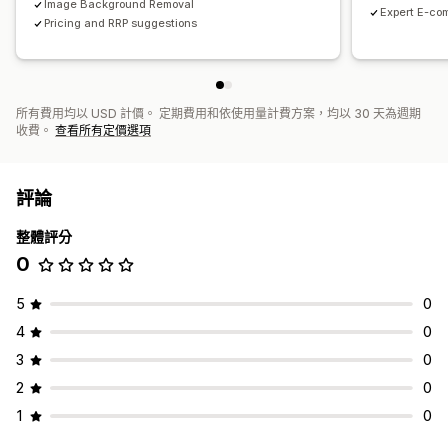
Image Background Removal
Expert E-c
Pricing and RRP suggestions
所有費用均以 USD 計價。 定期費用和依使用量計費方案，均以 30 天為週期
收費。
查看所有定價選項
評論
整體評分
0
5
0
4
0
3
0
2
0
1
0