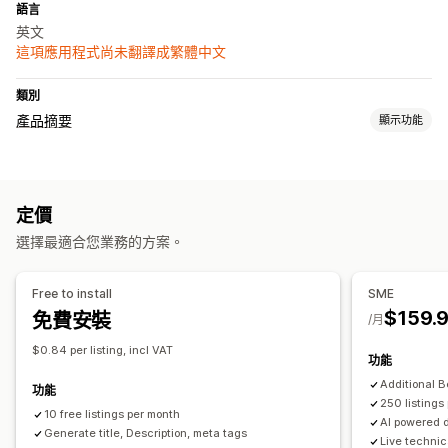
語言
英文
這項應用程式尚未翻譯成繁體中文
類別
產品摘要
顯示功能
摘要管理
產品同步處理
大量編輯
摘要最佳化
定價
選擇最適合您業務的方案。
Free to install
SME
$159.
免費安裝
/月
$0.84 per listing, incl VAT
功能
Additional B
功能
250 listings
10 free listings per month
AI powered d
Generate title, Description, meta tags
Live technic