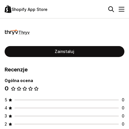
Shopify App Store
Thryv
Zainstaluj
Recenzje
Ogólna ocena
0
5
0
4
0
3
0
2
0