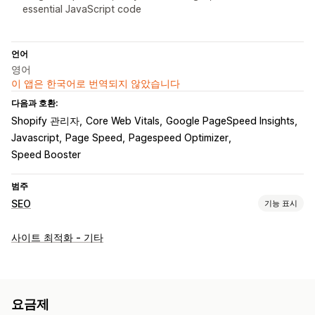
essential JavaScript code
언어
영어
이 앱은 한국어로 번역되지 않았습니다
다음과 호환:
Shopify 관리자
Core Web Vitals
Google PageSpeed Insights
Javascript
Page Speed
Pagespeed Optimizer
Speed Booster
범주
SEO
기능 표시
SEO 도구
사이트 최적화 - 기타
이미지 압축
사전 로딩
지연된 로딩
스크립트
모바일 반응형
이미지 최적화
속도 최적화
테마 최적화
실적 모니터링
요금제