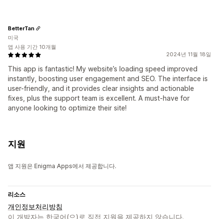
BetterTan
미국
앱 사용 기간 10개월
2024년 11월 18일
This app is fantastic! My website’s loading speed improved
instantly, boosting user engagement and SEO. The interface is
user-friendly, and it provides clear insights and actionable
fixes, plus the support team is excellent. A must-have for
anyone looking to optimize their site!
지원
앱 지원은 Enigma Apps에서 제공합니다.
리소스
개인정보처리방침
이 개발자는 한국어(으)로 직접 지원을 제공하지 않습니다.