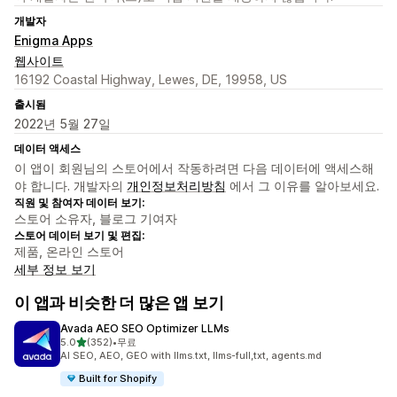
개발자
Enigma Apps
웹사이트
16192 Coastal Highway, Lewes, DE, 19958, US
출시됨
2022년 5월 27일
데이터 액세스
이 앱이 회원님의 스토어에서 작동하려면 다음 데이터에 액세스해
야 합니다. 개발자의
개인정보처리방침
에서 그 이유를 알아보세요.
직원 및 참여자 데이터 보기:
스토어 소유자, 블로그 기여자
스토어 데이터 보기 및 편집:
제품, 온라인 스토어
세부 정보 보기
이 앱과 비슷한 더 많은 앱 보기
Avada AEO SEO Optimizer LLMs
별 5개 중
5.0
(352)
•
무료
총 리뷰 352개
AI SEO, AEO, GEO with llms.txt, llms-full,txt, agents.md
Built for Shopify