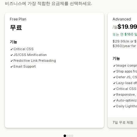
감사
분석
속도 분석
테스트
비즈니스에 가장 적합한 요금제를 선택하세요.
Free Plan
Advanced
$19.9
무료
/월
또는 연 $180 
$29.99/m or $
기능
$360/year for 
Critical CSS
JS/CSS Minification
기능
Predictive Link Preloading
Image compr
Email Support
Stop apps fr
Defer JS, CS
Lazy-load o
Critical CSS 
Responsive, 
Auto-optimi
Daily Lighth
7일 무료 체험