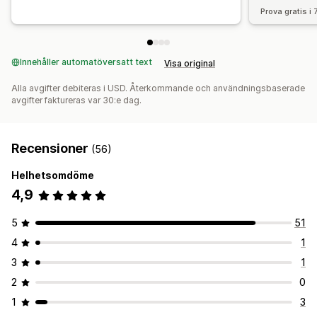
Prova gratis i
Innehåller automatöversatt text
Visa original
Alla avgifter debiteras i USD. Återkommande och användningsbaserade
avgifter faktureras var 30:e dag.
Recensioner
(56)
Helhetsomdöme
4,9
5
51
4
1
3
1
2
0
1
3