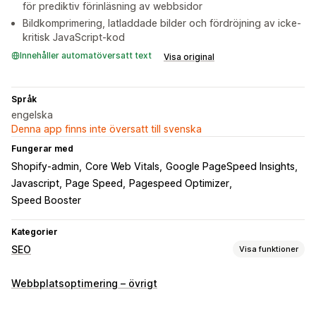
för prediktiv förinläsning av webbsidor
Bildkomprimering, latladdade bilder och fördröjning av icke-
kritisk JavaScript-kod
Innehåller automatöversatt text
Visa original
Språk
engelska
Denna app finns inte översatt till svenska
Fungerar med
Shopify-admin
Core Web Vitals
Google PageSpeed Insights
Javascript
Page Speed
Pagespeed Optimizer
Speed Booster
Kategorier
SEO
Visa funktioner
SEO-verktyg
Webbplatsoptimering – övrigt
Bildkomprimering
Förladdning