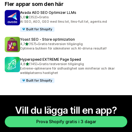
Fler appar som den här
Avada AEO SEO Optimizer LLMs
av 5 stjärnor
5,0
(352)
•
Gratis
352 recensioner totalt
AI SEO, AEO, GEO med llms.txt, llms-full.txt, agents.md
Built for Shopify
Yoast SEO ‑ Store optimization
av 5 stjärnor
4,7
(157)
•
Gratis testversion tillgänglig
157 recensioner totalt
Optimera butiken för sökmotorer och AI-drivna resultat!
Hyperspeed EXTREME Page Speed
av 5 stjärnor
4,8
(145)
•
Gratis testversion tillgänglig
145 recensioner totalt
Extreme-optimerare för sidhastighet som minifierar och ökar
webbplatsens hastighet
Built for Shopify
Vill du lägga till en app?
Prova Shopify gratis i 3 dagar