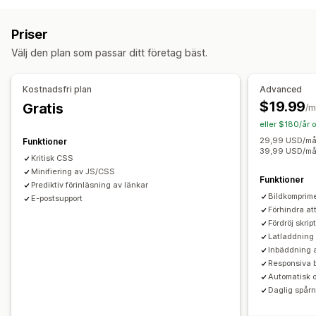
Lazy loading (laddas vid behov)
Skript
Mobilanpassning
Bildoptimering
Hastighetsoptimering
Temaoptimering
Priser
Övervakning av prestanda
Välj den plan som passar ditt företag bäst.
Granskningar
Analysverktyg
Hastighetsanalys
Testning
Kostnadsfri plan
Advanced
$19.99
Gratis
/m
eller $180/år 
29,99 USD/mån
Funktioner
39,99 USD/mån
Kritisk CSS
Minifiering av JS/CSS
Funktioner
Prediktiv förinläsning av länkar
Bildkomprim
E-postsupport
Förhindra at
Fördröj skri
Latladdning 
Inbäddning a
Responsiva bi
Automatisk 
Daglig spår