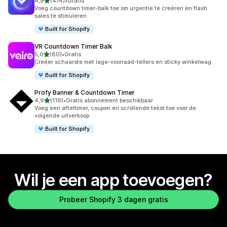
van 5 sterren
4,9
(474)
•
Gratis
474 recensies in totaal
Voeg countdown timer-balk toe om urgentie te creëren en flash
sales te stimuleren
Built for Shopify
VR Countdown Timer Balk
van 5 sterren
5,0
(80)
•
Gratis
80 recensies in totaal
Creëer schaarste met lage-voorraad-tellers en sticky winkelwag
Built for Shopify
Profy Banner & Countdown Timer
van 5 sterren
4,9
(119)
•
Gratis abonnement beschikbaar
119 recensies in totaal
Voeg een afteltimer, coupon en scrollende tekst toe voor de
volgende uitverkoop
Built for Shopify
Wil je een app toevoegen?
Probeer Shopify 3 dagen gratis