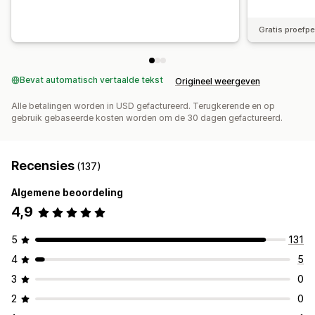
Gratis proefp
Bevat automatisch vertaalde tekst
Origineel weergeven
Alle betalingen worden in USD gefactureerd. Terugkerende en op
gebruik gebaseerde kosten worden om de 30 dagen gefactureerd.
Recensies
(137)
Algemene beoordeling
4,9
5
131
4
5
3
0
2
0