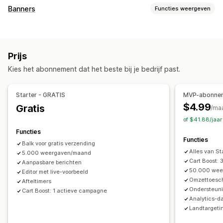
Weergaveopties
Banners
Functies weergeven
Kleur en lettertype
Aangepaste tekst
Aangepaste positie
Soorten banners
Aankondigingsbalk
Pop-ups
Winkelwagenpagina
Aankondigingsbalk
Gratis verzending
Productpagina
Landingspagina's
Productpagina's
Prijs
Countdown
Timingsopties
Kies het abonnement dat het beste bij je bedrijf past.
Aanpassing
Terugkerend
Gepland
Datumbereik
Bannerpositie
Vaste weergave
Achtergronden
Op basis van evenement
Per bezoek opnieuw instellen
Starter - GRATIS
MVP-abonne
Kleur en lettertype
Aangepaste CSS
Meerdere talen
Vaste einddatum
Vaste minuut
Eenmalig
$4.99
Gratis
/ma
Mobiel responsief
Planning
Op sessie gebaseerd
Getimede sessie
of $41.88/jaa
Functies
Analytics en rapportage
Type timer
Functies
Balk voor gratis verzending
A/B-testen
Gedrag volgen
Prestaties volgen
Dagelijkse deals
Flash sales
Tijdelijke actie
Vervaldatum
Alles van St
5.000 weergaven/maand
Analytics in real time
Verkeersrapporten
Klantsegmenten
Speciaal evenement
Productlancering
Winkellancering
Cart Boost:
Aanpasbare berichten
50.000 wee
Editor met live-voorbeeld
Omzettoeschr
Afteltimers
Ondersteuni
Cart Boost: 1 actieve campagne
Analytics-d
Landtargeti