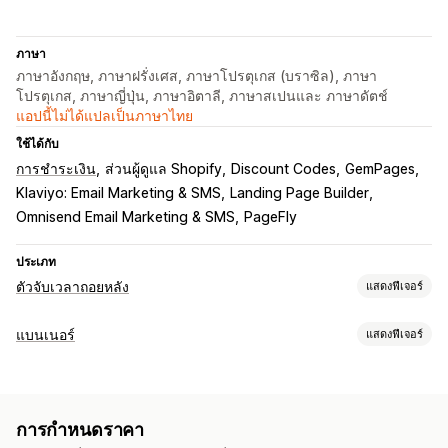
ภาษา
ภาษาอังกฤษ, ภาษาฝรั่งเศส, ภาษาโปรตุเกส (บราซิล), ภาษา
โปรตุเกส, ภาษาญี่ปุ่น, ภาษาอิตาลี, ภาษาสเปนและ ภาษาดัตช์
แอปนี้ไม่ได้แปลเป็นภาษาไทย
ใช้ได้กับ
การชำระเงิน
ส่วนผู้ดูแล Shopify
Discount Codes
GemPages
Klaviyo: Email Marketing & SMS
Landing Page Builder
Omnisend Email Marketing & SMS
PageFly
ประเภท
ตัวจับเวลาถอยหลัง
แสดงฟีเจอร์
ตัวเลือกการแสดงผล
แบนเนอร์
แสดงฟีเจอร์
สีและแบบอักษร
ข้อความที่กำหนดเอง
ตำแหน่งที่กำหนดเอง
ประเภทแบนเนอร์
แถบการประกาศ
ป๊อปอัพ
หน้าตะกร้าสินค้า
แลนดิ้งเพจ
หน้าสินค้า
แถบการประกาศ
การจัดส่งฟรี
หน้าสินค้า
ตัวจับเวลาถอยหลัง
ตัวเลือกการกำหนดเวลา
การกำหนดราคา
การปรับแต่ง
เกิดขึ้นซ้ำ
ตามกำหนดเวลา
ช่วงวันที่
ตามเหตุการณ์