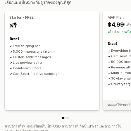
เลือกแผนที่เหมาะกับธุรกิจของคุณที่สุด
ตำแหน่งแบนเนอร์
การแสดงผลแบบยึดตำแหน่ง
พื้นหลัง
รีเซ็ตต่อการเข้าชม
วันที่สิ้นสุดคงที่
นาทีแบบคงที่
หนึ่งครั้ง
สีและแบบอักษร
CSS ที่กำหนดเอง
หลายภาษา
ตามเซสชัน
เซสชันหมดเวลา
Starter - FREE
MVP Plan
การเปลี่ยนรูปแบบตามการแสดงผลบนมือถือ
การกำหนดเวลา
$4.99
ฟรี
/ เดื
ประเภทตัวจับเวลา
หรือ $41.88/ปี
การวิเคราะห์และการรายงาน
ข้อเสนอรายวัน
แฟลชเซลล์
โปรโมชันแบบจำกัดเวลา
วันหมดอายุ
ฟีเจอร์
การทดสอบ A/B
การติดตามพฤติกรรม
การติดตามประสิทธิภาพ
กิจกรรมพิเศษ
การเปิดตัวผลิตภัณฑ์
การเปิดตัวร้านค้า
ฟีเจอร์
Free shipping bar
การวิเคราะห์แบบเรียลไทม์
รายงานยอดเข้าชมร้านค้า
Everything i
5,000 impressions / month
การแบ่งกลุ่มลูกค้า
Cart Boost: 
Customizable messages
50,000 impr
Live preview editor
Revenue attr
Countdown timers
Multi-curren
Cart Boost: 1 active campaign
30-day anal
Country targ
ทดลองใช้งานฟรี 
ค่าบริการทั้งหมดจะเรียกเก็บเป็น USD ค่าบริการที่เกิดขึ้นประจำและตามการใช้