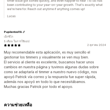
timer issue got sorted quickly, and even happier to hear TicTac has
been contributing to your year-on-year growth. That's exactly what
we're here for. Reach out anytime if anything comes up!
Lucas
PupilentesYA
เม็กซิโก
5 เดือน ในการใช้แอป
2 ตุลาคม 2024
Muy recomendable esta aplicación, es muy sencillo el
gestionar los timmers y visualmente se ven muy bien.
El servicio al cliente es excelente, buscamos hacer unos
cambios en nuestra página y tuvimos algunas dudas sobre
como se adaptaría el timmer a nuestro nuevo código, nos
apoyó Patrick vía correo y la respuesta fue super rápida,
además nos apoyó en todo lo que necesitábamos.
Muchas gracias Patrick por todo el apoyo.
ความช่วยเหลือ