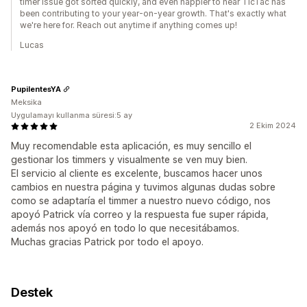
timer issue got sorted quickly, and even happier to hear TicTac has
been contributing to your year-on-year growth. That's exactly what
we're here for. Reach out anytime if anything comes up!
Lucas
PupilentesYA
Meksika
Uygulamayı kullanma süresi:5 ay
2 Ekim 2024
Muy recomendable esta aplicación, es muy sencillo el
gestionar los timmers y visualmente se ven muy bien.
El servicio al cliente es excelente, buscamos hacer unos
cambios en nuestra página y tuvimos algunas dudas sobre
como se adaptaría el timmer a nuestro nuevo código, nos
apoyó Patrick vía correo y la respuesta fue super rápida,
además nos apoyó en todo lo que necesitábamos.
Muchas gracias Patrick por todo el apoyo.
Destek