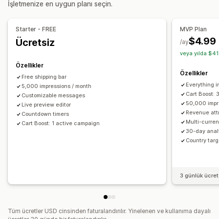
İşletmenize en uygun planı seçin.
Banner konumu
Yapışkan ekran
Arka planlar
Yinelenen
Zamanlanmış
Tarih aralığı
Etkinlik bazında
Renk ve yazı tipi
Özel CSS
Çoklu dil
Mobil duyarlı
Ziyaret başına sıfırlama
Sabit son tarih
Sabit dakika
Starter - FREE
MVP Plan
Zamanlama
Tek seferlik
Oturum tabanlı
Süreli promosyon
$4.99
Ücretsiz
/ay
veya yılda $41
Analizler ve raporlama
Zamanlayıcı türü
Özellikler
A/B testi
Davranış takibi
Performans takibi
Günlük fırsatlar
Şok indirimler
Süresi sınırlı promosyon
Özellikler
Free shipping bar
Gerçek zamanlı analizler
Trafik raporları
Son kullanma tarihi
Özel etkinlik
Ürün lansmanı
Everything i
5,000 impressions / month
Müşteri segmentleri
Mağaza lansmanı
Cart Boost: 
Customizable messages
50,000 impr
Live preview editor
Revenue attr
Countdown timers
Multi-curren
Cart Boost: 1 active campaign
30-day anal
Country targ
3 günlük ücre
Tüm ücretler USD cinsinden faturalandırılır. Yinelenen ve kullanıma dayalı