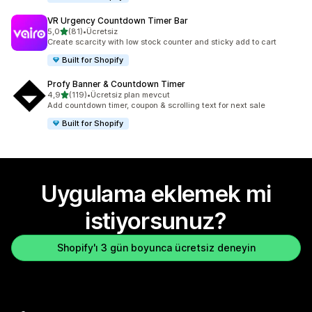
VR Urgency Countdown Timer Bar
5 yıldız üzerinden
5,0
(81)
•
Ücretsiz
toplam 81 değerlendirme
Create scarcity with low stock counter and sticky add to cart
Built for Shopify
Profy Banner & Countdown Timer
5 yıldız üzerinden
4,9
(119)
•
Ücretsiz plan mevcut
toplam 119 değerlendirme
Add countdown timer, coupon & scrolling text for next sale
Built for Shopify
Uygulama eklemek mi
istiyorsunuz?
Shopify'ı 3 gün boyunca ücretsiz deneyin