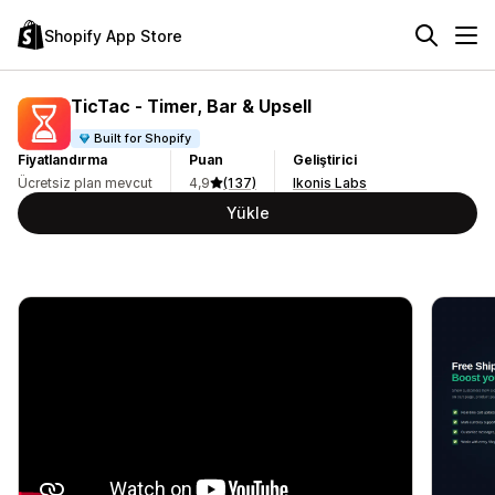
Shopify App Store
TicTac ‑ Timer, Bar & Upsell
Built for Shopify
Fiyatlandırma
Puan
Geliştirici
Ücretsiz plan mevcut
4,9
(137)
Ikonis Labs
Yükle