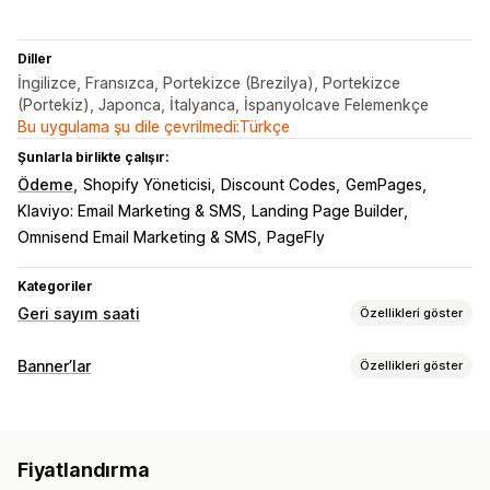
Diller
İngilizce, Fransızca, Portekizce (Brezilya), Portekizce
(Portekiz), Japonca, İtalyanca, İspanyolcave Felemenkçe
Bu uygulama şu dile çevrilmedi:Türkçe
Şunlarla birlikte çalışır:
Ödeme
Shopify Yöneticisi
Discount Codes
GemPages
Klaviyo: Email Marketing & SMS
Landing Page Builder
Omnisend Email Marketing & SMS
PageFly
Kategoriler
Geri sayım saati
Özellikleri göster
Görüntüleme seçenekleri
Banner’lar
Özellikleri göster
Renk ve yazı tipi
Özel metin
Özel konum
Duyuru çubuğu
Banner türü
Açılır pencereler
Sepet sayfası
Açılış sayfaları
Duyuru çubuğu
Ücretsiz kargo
Ürün sayfası
Geri sayım
Ürün sayfaları
Fiyatlandırma
Özelleştirme
Zamanlama seçenekleri