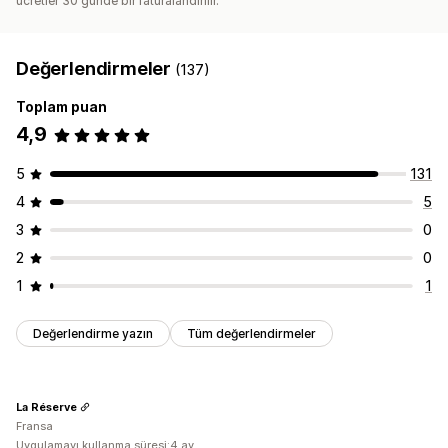
ücretler 30 günde bir faturalandırılır.
Değerlendirmeler
(137)
Toplam puan
4,9
5
131
4
5
3
0
2
0
1
1
Değerlendirme yazın
Tüm değerlendirmeler
La Réserve
Fransa
Uygulamayı kullanma süresi:4 ay