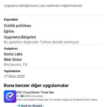
Uygulama desteği Ikonis Labs tarafından sağlanmaktadır.
Kaynaklar
Gizlilik politikası
Eğitim
Uygulama Belgeleri
Bu geliştirici doğrudan Türkçe destek sunmuyor.
Geliştirici
Ikonis Labs
Web Sitesi
Montesson, FR
Yayınlanma
17 Ekim 2023
Buna benzer diğer uygulamalar
GSC Countdown Timer Bar
5 yıldız üzerinden
4,9
(486)
•
Ücretsiz
toplam 486 değerlendirme
Add countdown timer bar to create urgency & boost flash sales
Built for Shopify